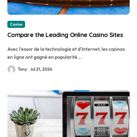
Casino
Compare the Leading Online Casino Sites
Avec l’essor de la technologie et d’Internet, les casinos
en ligne ont gagné en popularité...
Tony
Jul 21, 2026