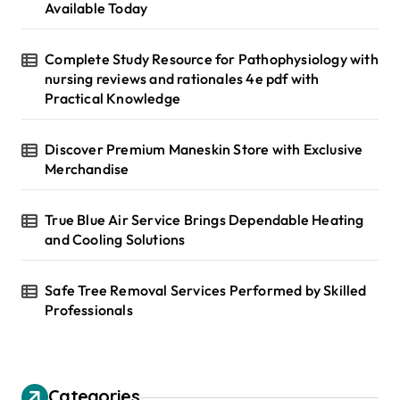
i
:
Available Today
n
Complete Study Resource for Pathophysiology with
a
nursing reviews and rationales 4e pdf with
t
Practical Knowledge
i
Discover Premium Maneskin Store with Exclusive
o
Merchandise
n
True Blue Air Service Brings Dependable Heating
and Cooling Solutions
Safe Tree Removal Services Performed by Skilled
Professionals
Categories