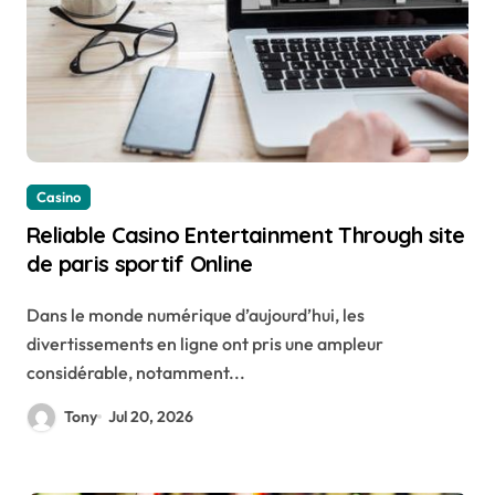
Casino
Reliable Casino Entertainment Through site
de paris sportif Online
Dans le monde numérique d’aujourd’hui, les
divertissements en ligne ont pris une ampleur
considérable, notamment...
Tony
Jul 20, 2026