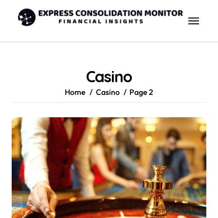
Skip
to
content
Casino
Home
Casino
Page 2