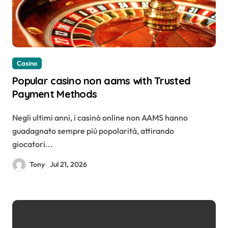
Casino
Popular casino non aams with Trusted
Payment Methods
Negli ultimi anni, i casinò online non AAMS hanno
guadagnato sempre più popolarità, attirando
giocatori...
Tony
Jul 21, 2026