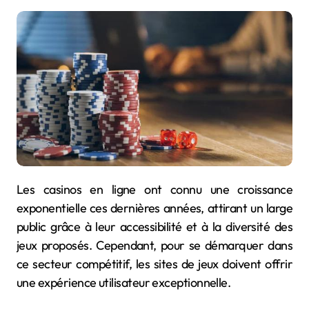
Les casinos en ligne ont connu une croissance
exponentielle ces dernières années, attirant un large
public grâce à leur accessibilité et à la diversité des
jeux proposés. Cependant, pour se démarquer dans
ce secteur compétitif, les sites de jeux doivent offrir
une expérience utilisateur exceptionnelle.