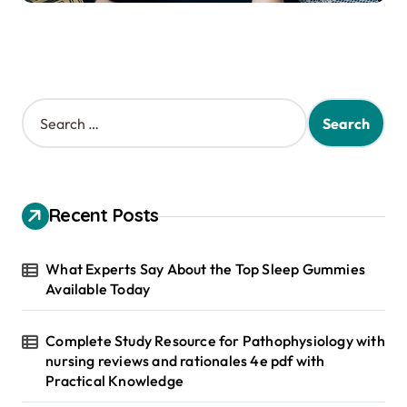
S
e
a
r
c
h
Recent Posts
f
o
r
What Experts Say About the Top Sleep Gummies
:
Available Today
Complete Study Resource for Pathophysiology with
nursing reviews and rationales 4e pdf with
Practical Knowledge