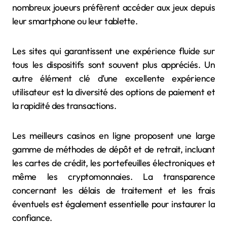
nombreux joueurs préfèrent accéder aux jeux depuis
leur smartphone ou leur tablette.
Les sites qui garantissent une expérience fluide sur
tous les dispositifs sont souvent plus appréciés. Un
autre élément clé d’une excellente expérience
utilisateur est la diversité des options de paiement et
la rapidité des transactions.
Les meilleurs casinos en ligne proposent une large
gamme de méthodes de dépôt et de retrait, incluant
les cartes de crédit, les portefeuilles électroniques et
même les cryptomonnaies. La transparence
concernant les délais de traitement et les frais
éventuels est également essentielle pour instaurer la
confiance.