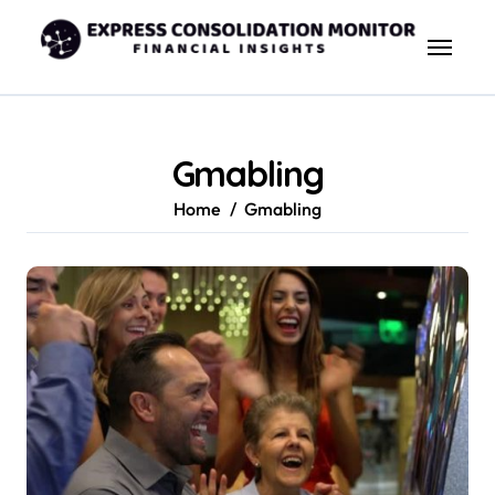
Skip
to
content
Gmabling
Home
Gmabling