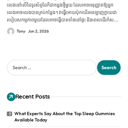
លេងនៅលើដៃទូរស័ព្ទដៃក៏ជាគន្លងថ្មីមួយ ដែលអាចអនុញ្ញាតឱ្យអ្នក
លេងអាចលេងបានគ្រប់កន្លែង។ វាធ្វើអោយប៉ុកឃើរអនឡាញក្លាយជា
របៀបសកម្មភាពមួយដែលអាចធ្វើបានទាំងនៅផ្ទះ និងពេលដើរកំស...
Tony
Jun 2, 2026
S
e
a
r
c
h
Recent Posts
f
o
r
What Experts Say About the Top Sleep Gummies
:
Available Today