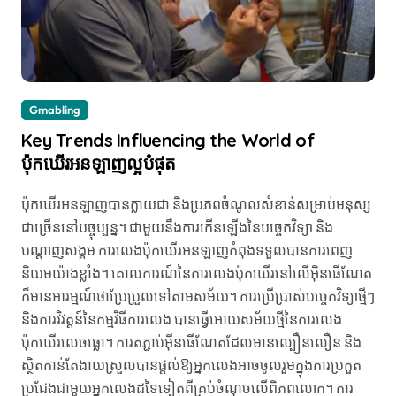
Gmabling
Key Trends Influencing the World of
ប៉ុកឃើរអនឡាញល្អបំផុត
ប៉ុកឃើរអនឡាញបានក្លាយជា និងប្រភពចំណូលសំខាន់សម្រាប់មនុស្ស
ជាច្រើននៅបច្ចុប្បន្ន។ ជាមួយនឹងការកើនឡើងនៃបច្ចេកវិទ្យា និង
បណ្តាញសង្គម ការលេងប៉ុកឃើរអនឡាញកំពុងទទួលបានការពេញ
និយមយ៉ាងខ្លាំង។ គោលការណ៍នៃការលេងប៉ុកឃើរនៅលើអ៊ិនធើណែត
ក៏មានអារម្មណ៍ថាប្រែប្រួលទៅតាមសម័យ។ ការប្រើប្រាស់បច្ចេកវិទ្យាថ្មីៗ
និងការវិវត្តន៍នៃកម្មវិធីការលេង បានធ្វើអោយសម័យថ្មីនៃការលេង
ប៉ុកឃើរលេចធ្លោ។ ការតភ្ជាប់អ៊ីនធើណែតដែលមានល្បឿនលឿន និង
ស្ថិតកាន់តែងាយស្រួលបានផ្តល់ឱ្យអ្នកលេងអាចចូលរួមក្នុងការប្រកួត
ប្រជែងជាមួយអ្នកលេងដទៃទៀតពីគ្រប់ចំណុចលើពិភពលោក។ ការ