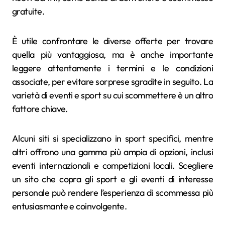
gratuite.
È utile confrontare le diverse offerte per trovare
quella più vantaggiosa, ma è anche importante
leggere attentamente i termini e le condizioni
associate, per evitare sorprese sgradite in seguito. La
varietà di eventi e sport su cui scommettere è un altro
fattore chiave.
Alcuni siti si specializzano in sport specifici, mentre
altri offrono una gamma più ampia di opzioni, inclusi
eventi internazionali e competizioni locali. Scegliere
un sito che copra gli sport e gli eventi di interesse
personale può rendere l’esperienza di scommessa più
entusiasmante e coinvolgente.