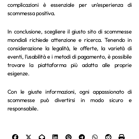
complicazioni è essenziale per un’esperienza di
scommessa positiva.
In conclusione, scegliere il giusto sito di scommesse
mondiali richiede attenzione e ricerca. Tenendo in
considerazione la legalità, le offerte, la varietà di
eventi, l’usabilità e i metodi di pagamento, è possibile
trovare la piattaforma più adatta alle proprie
esigenze.
Con le giuste informazioni, ogni appassionato di
scommesse può divertirsi in modo sicuro e
responsabile.