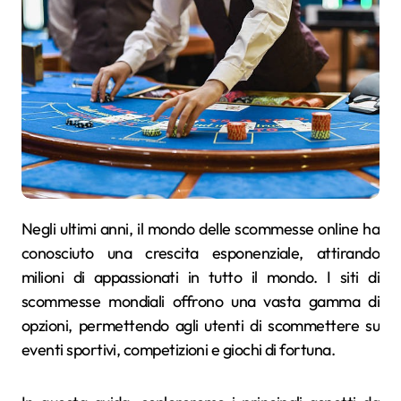
Negli ultimi anni, il mondo delle scommesse online ha
conosciuto una crescita esponenziale, attirando
milioni di appassionati in tutto il mondo. I siti di
scommesse mondiali offrono una vasta gamma di
opzioni, permettendo agli utenti di scommettere su
eventi sportivi, competizioni e giochi di fortuna.