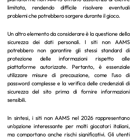
limitata, rendendo difficile risolvere eventuali
problemi che potrebbero sorgere durante il gioco.
Un altro elemento da considerare è la questione della
sicurezza dei dati personali. I siti non AAMS
potrebbero non garantire gli stessi standard di
protezione delle informazioni rispetto alle
piattaforme autorizzate. Pertanto, è essenziale
utilizzare misure di precauzione, come l’uso di
password complesse e la verifica delle credenziali di
sicurezza del sito prima di fornire informazioni
sensibili.
In sintesi, i siti non AAMS nel 2026 rappresentano
un’opzione interessante per molti giocatori italiani,
ma comportano anche rischi significativi. Gli utenti