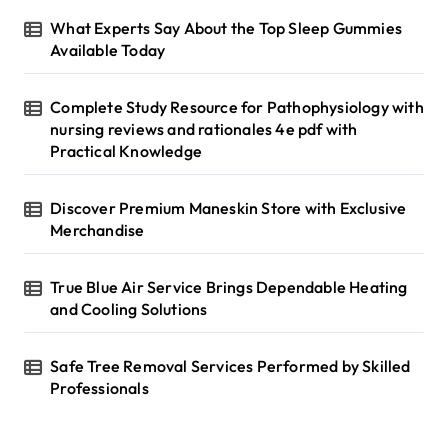
o
r
What Experts Say About the Top Sleep Gummies
:
Available Today
Complete Study Resource for Pathophysiology with
nursing reviews and rationales 4e pdf with
Practical Knowledge
Discover Premium Maneskin Store with Exclusive
Merchandise
True Blue Air Service Brings Dependable Heating
and Cooling Solutions
Safe Tree Removal Services Performed by Skilled
Professionals