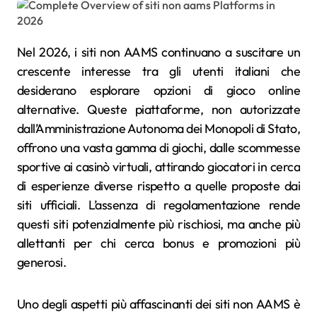
Nel 2026, i siti non AAMS continuano a suscitare un
crescente interesse tra gli utenti italiani che
desiderano esplorare opzioni di gioco online
alternative. Queste piattaforme, non autorizzate
dall’Amministrazione Autonoma dei Monopoli di Stato,
offrono una vasta gamma di giochi, dalle scommesse
sportive ai casinò virtuali, attirando giocatori in cerca
di esperienze diverse rispetto a quelle proposte dai
siti ufficiali. L’assenza di regolamentazione rende
questi siti potenzialmente più rischiosi, ma anche più
allettanti per chi cerca bonus e promozioni più
generosi.
Uno degli aspetti più affascinanti dei siti non AAMS è