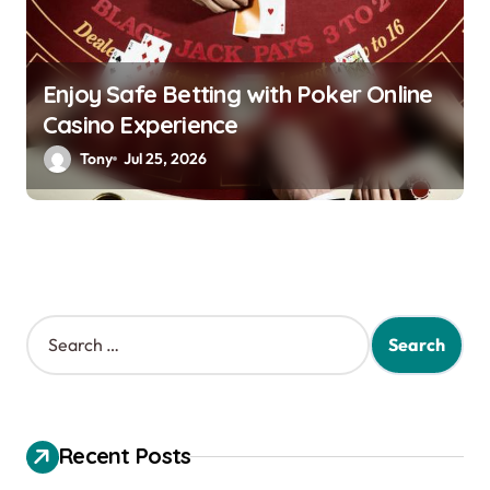
Enjoy Safe Betting with Poker Online
Casino Experience
Tony
Jul 25, 2026
S
e
a
r
c
h
Recent Posts
f