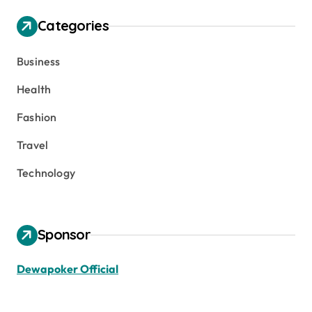
Categories
Business
Health
Fashion
Travel
Technology
Sponsor
Dewapoker Official