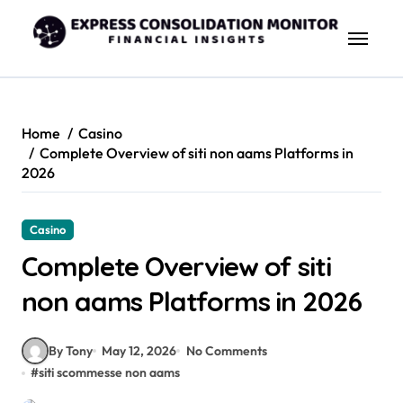
Skip
to
content
Home
Casino
Complete Overview of siti non aams Platforms in
2026
Casino
Complete Overview of siti
non aams Platforms in 2026
By Tony
May 12, 2026
No Comments
#
siti scommesse non aams