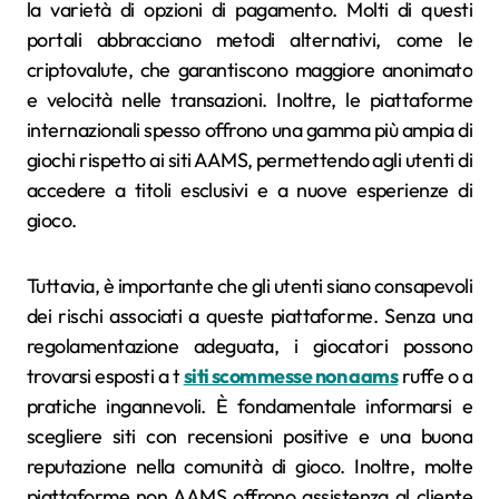
la varietà di opzioni di pagamento. Molti di questi
portali abbracciano metodi alternativi, come le
criptovalute, che garantiscono maggiore anonimato
e velocità nelle transazioni. Inoltre, le piattaforme
internazionali spesso offrono una gamma più ampia di
giochi rispetto ai siti AAMS, permettendo agli utenti di
accedere a titoli esclusivi e a nuove esperienze di
gioco.
Tuttavia, è importante che gli utenti siano consapevoli
dei rischi associati a queste piattaforme. Senza una
regolamentazione adeguata, i giocatori possono
trovarsi esposti a t
siti scommesse non aams
ruffe o a
pratiche ingannevoli. È fondamentale informarsi e
scegliere siti con recensioni positive e una buona
reputazione nella comunità di gioco. Inoltre, molte
piattaforme non AAMS offrono assistenza al cliente