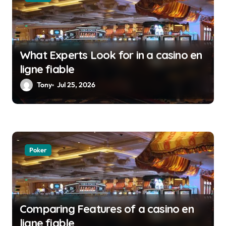
o
n
What Experts Look for in a casino en
ligne fiable
Tony
Jul 25, 2026
Poker
Comparing Features of a casino en
ligne fiable