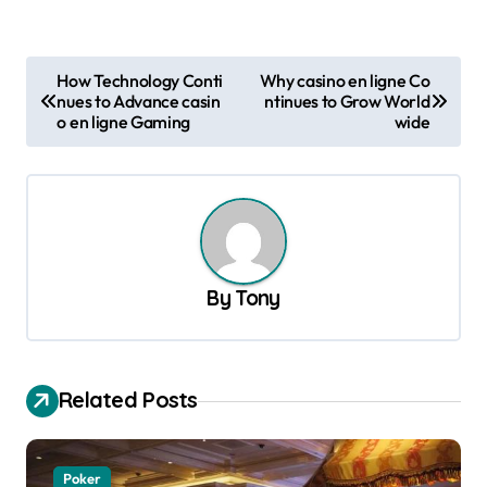
P
How Technology Conti
Why casino en ligne Co
nues to Advance casin
ntinues to Grow World
o
o en ligne Gaming
wide
s
t
n
a
v
By
Tony
i
g
a
Related Posts
t
i
Poker