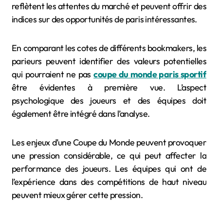
reflètent les attentes du marché et peuvent offrir des
indices sur des opportunités de paris intéressantes.
En comparant les cotes de différents bookmakers, les
parieurs peuvent identifier des valeurs potentielles
qui pourraient ne pas
coupe du monde paris sportif
être évidentes à première vue. L’aspect
psychologique des joueurs et des équipes doit
également être intégré dans l’analyse.
Les enjeux d’une Coupe du Monde peuvent provoquer
une pression considérable, ce qui peut affecter la
performance des joueurs. Les équipes qui ont de
l’expérience dans des compétitions de haut niveau
peuvent mieux gérer cette pression.