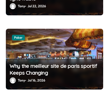
Tony
Jul 22, 2026
Poker
Why the meilleur site de paris sportif
Keeps Changing
Tony
Jul 16, 2026