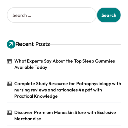
S
e
a
r
c
h
Recent Posts
f
o
r
What Experts Say About the Top Sleep Gummies
:
Available Today
Complete Study Resource for Pathophysiology with
nursing reviews and rationales 4e pdf with
Practical Knowledge
Discover Premium Maneskin Store with Exclusive
Merchandise