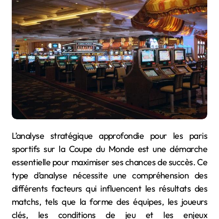
L’analyse stratégique approfondie pour les paris
sportifs sur la Coupe du Monde est une démarche
essentielle pour maximiser ses chances de succès. Ce
type d’analyse nécessite une compréhension des
différents facteurs qui influencent les résultats des
matchs, tels que la forme des équipes, les joueurs
clés, les conditions de jeu et les enjeux