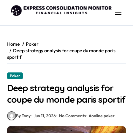
Skip
to
content
Home
Poker
Deep strategy analysis for coupe du monde paris
sportif
Poker
Deep strategy analysis for
coupe du monde paris sportif
By Tony
Jun 11, 2026
No Comments
#
online poker