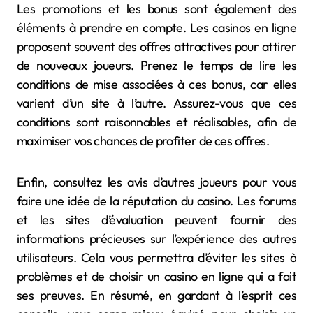
Les promotions et les bonus sont également des
éléments à prendre en compte. Les casinos en ligne
proposent souvent des offres attractives pour attirer
de nouveaux joueurs. Prenez le temps de lire les
conditions de mise associées à ces bonus, car elles
varient d’un site à l’autre. Assurez-vous que ces
conditions sont raisonnables et réalisables, afin de
maximiser vos chances de profiter de ces offres.
Enfin, consultez les avis d’autres joueurs pour vous
faire une idée de la réputation du casino. Les forums
et les sites d’évaluation peuvent fournir des
informations précieuses sur l’expérience des autres
utilisateurs. Cela vous permettra d’éviter les sites à
problèmes et de choisir un casino en ligne qui a fait
ses preuves. En résumé, en gardant à l’esprit ces