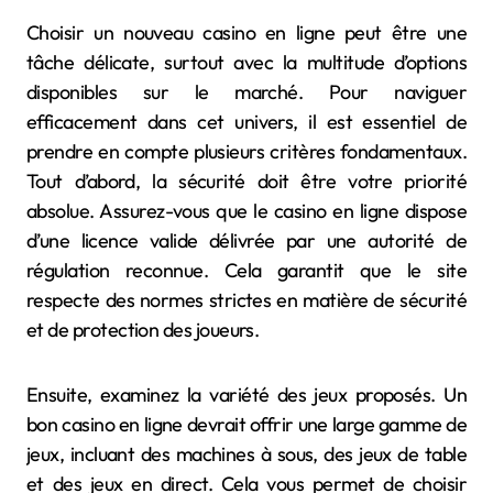
Choisir un nouveau casino en ligne peut être une
tâche délicate, surtout avec la multitude d’options
disponibles sur le marché. Pour naviguer
efficacement dans cet univers, il est essentiel de
prendre en compte plusieurs critères fondamentaux.
Tout d’abord, la sécurité doit être votre priorité
absolue. Assurez-vous que le casino en ligne dispose
d’une licence valide délivrée par une autorité de
régulation reconnue. Cela garantit que le site
respecte des normes strictes en matière de sécurité
et de protection des joueurs.
Ensuite, examinez la variété des jeux proposés. Un
bon casino en ligne devrait offrir une large gamme de
jeux, incluant des machines à sous, des jeux de table
et des jeux en direct. Cela vous permet de choisir