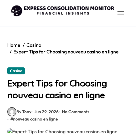
Skip
to
content
Home
Casino
Expert Tips for Choosing nouveau casino en ligne
Casino
Expert Tips for Choosing
nouveau casino en ligne
By Tony
Jun 29, 2026
No Comments
#
nouveau casino en ligne