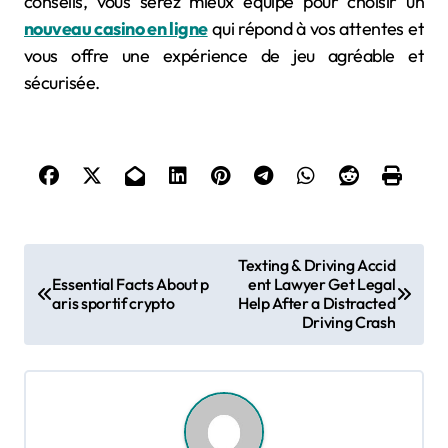
conseils, vous serez mieux équipé pour choisir un
nouveau casino en ligne
qui répond à vos attentes et
vous offre une expérience de jeu agréable et
sécurisée.
P
Texting & Driving Accid
Essential Facts About p
ent Lawyer Get Legal
o
aris sportif crypto
Help After a Distracted
s
Driving Crash
t
n
a