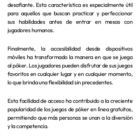
desafiante. Esta característica es especialmente útil
para aquellos que buscan practicar y perfeccionar
sus habilidades antes de entrar en mesas con
jugadores humanos.
Finalmente, la accesibilidad desde dispositivos
móviles ha transformado la manera en que se juega
al póker. Los jugadores pueden disfrutar de sus juegos
favoritos en cualquier lugar y en cualquier momento,
lo que brinda una flexibilidad sin precedentes.
Esta facilidad de acceso ha contribuido a la creciente
popularidad de los juegos de póker en línea gratuitos,
permitiendo que más personas se unan a la diversión
y la competencia.