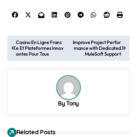
P
Casino En Ligne Franc
Improve Project Perfor
e Et Plateformes Innov
mance with Dedicated
o
antes Pour Tous
MuleSoft Support
s
t
n
a
v
By
Tony
i
g
a
Related Posts