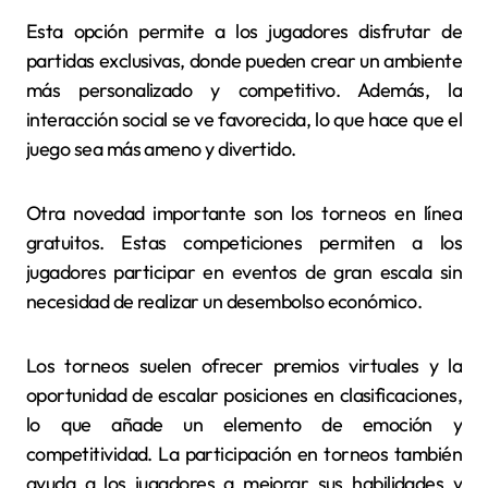
Esta opción permite a los jugadores disfrutar de
partidas exclusivas, donde pueden crear un ambiente
más personalizado y competitivo. Además, la
interacción social se ve favorecida, lo que hace que el
juego sea más ameno y divertido.
Otra novedad importante son los torneos en línea
gratuitos. Estas competiciones permiten a los
jugadores participar en eventos de gran escala sin
necesidad de realizar un desembolso económico.
Los torneos suelen ofrecer premios virtuales y la
oportunidad de escalar posiciones en clasificaciones,
lo que añade un elemento de emoción y
competitividad. La participación en torneos también
ayuda a los jugadores a mejorar sus habilidades y