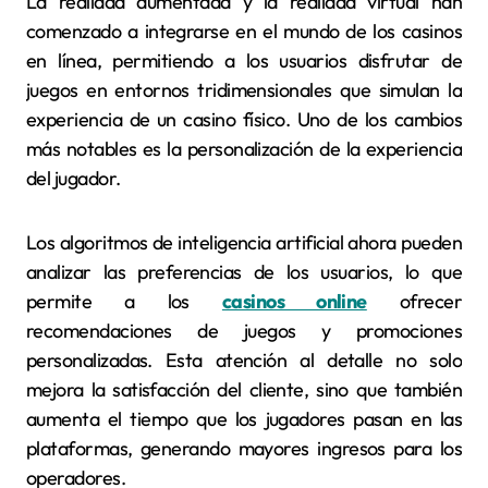
La realidad aumentada y la realidad virtual han
comenzado a integrarse en el mundo de los casinos
en línea, permitiendo a los usuarios disfrutar de
juegos en entornos tridimensionales que simulan la
experiencia de un casino físico. Uno de los cambios
más notables es la personalización de la experiencia
del jugador.
Los algoritmos de inteligencia artificial ahora pueden
analizar las preferencias de los usuarios, lo que
permite a los
casinos online
ofrecer
recomendaciones de juegos y promociones
personalizadas. Esta atención al detalle no solo
mejora la satisfacción del cliente, sino que también
aumenta el tiempo que los jugadores pasan en las
plataformas, generando mayores ingresos para los
operadores.