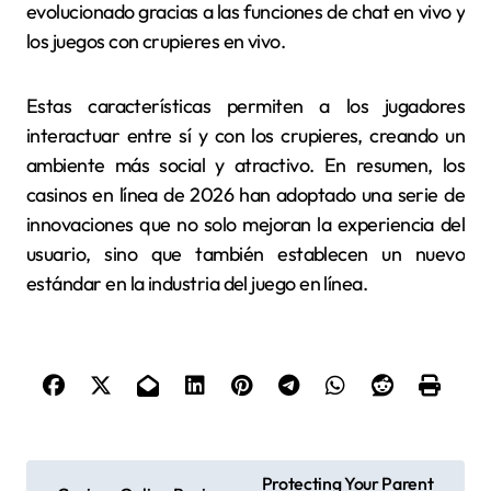
evolucionado gracias a las funciones de chat en vivo y
los juegos con crupieres en vivo.
Estas características permiten a los jugadores
interactuar entre sí y con los crupieres, creando un
ambiente más social y atractivo. En resumen, los
casinos en línea de 2026 han adoptado una serie de
innovaciones que no solo mejoran la experiencia del
usuario, sino que también establecen un nuevo
estándar en la industria del juego en línea.
P
Protecting Your Parent