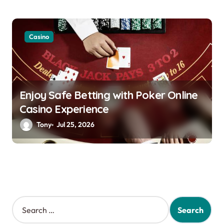
Casino
Enjoy Safe Betting with Poker Online
Casino Experience
Tony
Jul 25, 2026
S
e
a