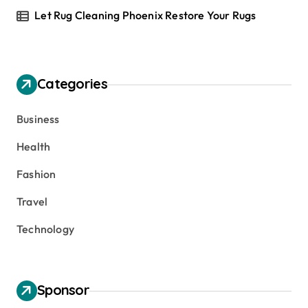
Let Rug Cleaning Phoenix Restore Your Rugs
Categories
Business
Health
Fashion
Travel
Technology
Sponsor