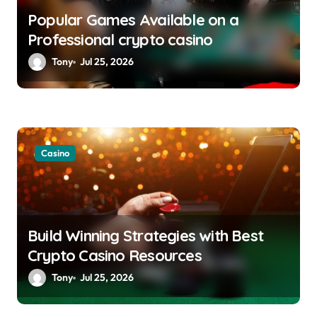
Popular Games Available on a
Professional crypto casino
Tony
Jul 25, 2026
Casino
Build Winning Strategies with Best
Crypto Casino Resources
Tony
Jul 25, 2026