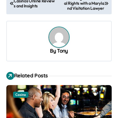
Casinos Online Review
al Rights with a Maryla
o
s and Insights
nd Visitation Lawyer
s
t
n
a
v
By
Tony
i
g
a
Related Posts
t
i
Casino
o
n