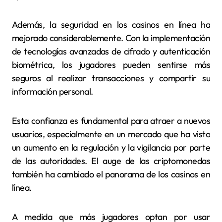
Además, la seguridad en los casinos en línea ha
mejorado considerablemente. Con la implementación
de tecnologías avanzadas de cifrado y autenticación
biométrica, los jugadores pueden sentirse más
seguros al realizar transacciones y compartir su
información personal.
Esta confianza es fundamental para atraer a nuevos
usuarios, especialmente en un mercado que ha visto
un aumento en la regulación y la vigilancia por parte
de las autoridades. El auge de las criptomonedas
también ha cambiado el panorama de los casinos en
línea.
A medida que más jugadores optan por usar