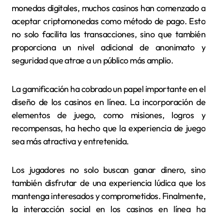
monedas digitales, muchos casinos han comenzado a
aceptar criptomonedas como método de pago. Esto
no solo facilita las transacciones, sino que también
proporciona un nivel adicional de anonimato y
seguridad que atrae a un público más amplio.
La gamificación ha cobrado un papel importante en el
diseño de los casinos en línea. La incorporación de
elementos de juego, como misiones, logros y
recompensas, ha hecho que la experiencia de juego
sea más atractiva y entretenida.
Los jugadores no solo buscan ganar dinero, sino
también disfrutar de una experiencia lúdica que los
mantenga interesados y comprometidos. Finalmente,
la interacción social en los casinos en línea ha