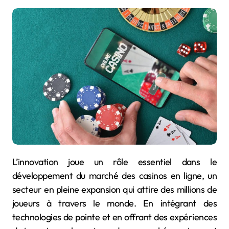
L’innovation joue un rôle essentiel dans le
développement du marché des casinos en ligne, un
secteur en pleine expansion qui attire des millions de
joueurs à travers le monde. En intégrant des
technologies de pointe et en offrant des expériences