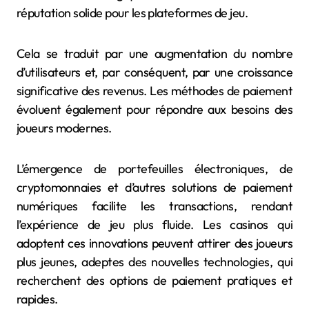
réputation solide pour les plateformes de jeu.
Cela se traduit par une augmentation du nombre
d’utilisateurs et, par conséquent, par une croissance
significative des revenus. Les méthodes de paiement
évoluent également pour répondre aux besoins des
joueurs modernes.
L’émergence de portefeuilles électroniques, de
cryptomonnaies et d’autres solutions de paiement
numériques facilite les transactions, rendant
l’expérience de jeu plus fluide. Les casinos qui
adoptent ces innovations peuvent attirer des joueurs
plus jeunes, adeptes des nouvelles technologies, qui
recherchent des options de paiement pratiques et
rapides.