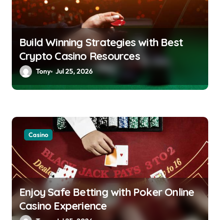
Build Winning Strategies with Best
Crypto Casino Resources
Tony
Jul 25, 2026
Casino
Enjoy Safe Betting with Poker Online
Casino Experience