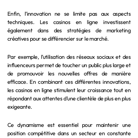
Enfin, l’innovation ne se limite pas aux aspects
techniques. Les casinos en ligne investissent
également dans des stratégies de marketing
créatives pour se différencier sur le marché.
Par exemple, l’utilisation des réseaux sociaux et des
influenceurs permet de toucher un public plus large et
de promouvoir les nouvelles offres de manière
efficace. En combinant ces différentes innovations,
les casinos en ligne stimulent leur croissance tout en
répondant aux attentes d’une clientèle de plus en plus
exigeante.
Ce dynamisme est essentiel pour maintenir une
position compétitive dans un secteur en constante