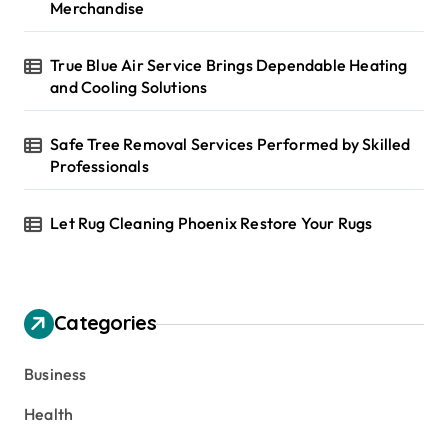
Merchandise
True Blue Air Service Brings Dependable Heating
and Cooling Solutions
Safe Tree Removal Services Performed by Skilled
Professionals
Let Rug Cleaning Phoenix Restore Your Rugs
Categories
Business
Health