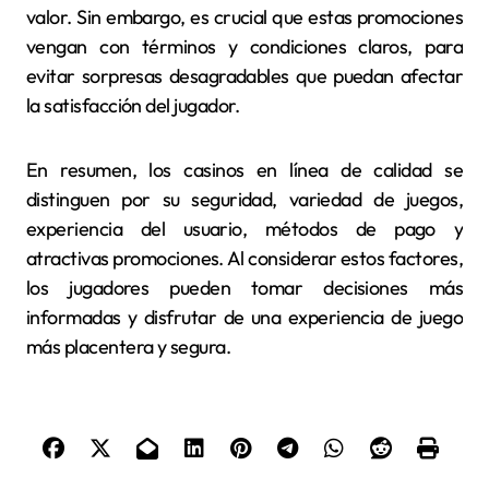
valor. Sin embargo, es crucial que estas promociones
vengan con términos y condiciones claros, para
evitar sorpresas desagradables que puedan afectar
la satisfacción del jugador.
En resumen, los casinos en línea de calidad se
distinguen por su seguridad, variedad de juegos,
experiencia del usuario, métodos de pago y
atractivas promociones. Al considerar estos factores,
los jugadores pueden tomar decisiones más
informadas y disfrutar de una experiencia de juego
más placentera y segura.