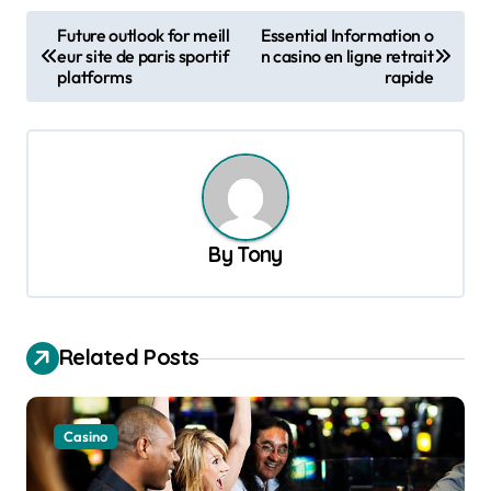
P
Future outlook for meill
Essential Information o
eur site de paris sportif
n casino en ligne retrait
o
platforms
rapide
s
t
n
a
v
By
Tony
i
g
a
Related Posts
t
i
Casino
o