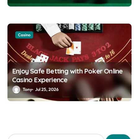
Casino
Enjoy Safe Betting with Poker Online
Casino Experience
Tony
Jul 25, 2026
S