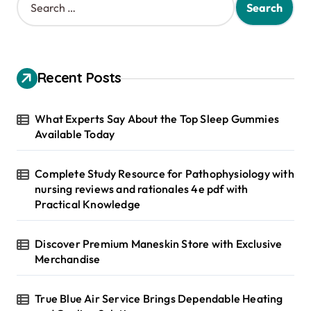
e
a
r
c
h
Recent Posts
f
o
r
What Experts Say About the Top Sleep Gummies
:
Available Today
Complete Study Resource for Pathophysiology with
nursing reviews and rationales 4e pdf with
Practical Knowledge
Discover Premium Maneskin Store with Exclusive
Merchandise
True Blue Air Service Brings Dependable Heating