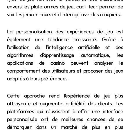
envers les plateformes de jeu, car il leur permet de
voir les jeux en cours et d’interagir avec les croupiers.
La personnalisation des expériences de jeu est
également une tendance croissante. Grâce à
l’utilisation de l’intelligence artificielle et des
algorithmes d’apprentissage automatique, les
applications de casino peuvent analyser le
comportement des utilisateurs et proposer des jeux
adaptés à leurs préférences.
Cette approche rend l’expérience de jeu plus
attrayante et augmente la fidélité des clients. Les
plateformes qui réussissent à offrir une interface
personnalisée ont de meilleures chances de se
démarquer dans un marché de plus en plus