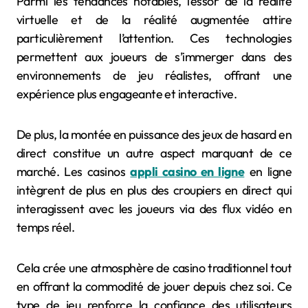
Parmi les tendances notables, l’essor de la réalité
virtuelle et de la réalité augmentée attire
particulièrement l’attention. Ces technologies
permettent aux joueurs de s’immerger dans des
environnements de jeu réalistes, offrant une
expérience plus engageante et interactive.
De plus, la montée en puissance des jeux de hasard en
direct constitue un autre aspect marquant de ce
marché. Les casinos
appli casino en ligne
en ligne
intègrent de plus en plus des croupiers en direct qui
interagissent avec les joueurs via des flux vidéo en
temps réel.
Cela crée une atmosphère de casino traditionnel tout
en offrant la commodité de jouer depuis chez soi. Ce
type de jeu renforce la confiance des utilisateurs