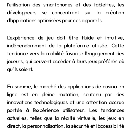
l’utilisation des smartphones et des tablettes, les
développeurs se concentrent sur la création
d’applications optimisées pour ces appareils.
L’expérience de jeu doit être fluide et intuitive,
indépendamment de la plateforme utilisée. Cette
tendance vers la mobilité favorise l’engagement des
joueurs, qui peuvent accéder à leurs jeux préférés où
qu’ils soient.
En somme, le marché des applications de casino en
ligne est en pleine mutation, soutenu par des
innovations technologiques et une attention accrue
portée à l’expérience utilisateur. Les tendances
actuelles, telles que la réalité virtuelle, les jeux en
direct, la personnalisation, la sécurité et l’accessibilité