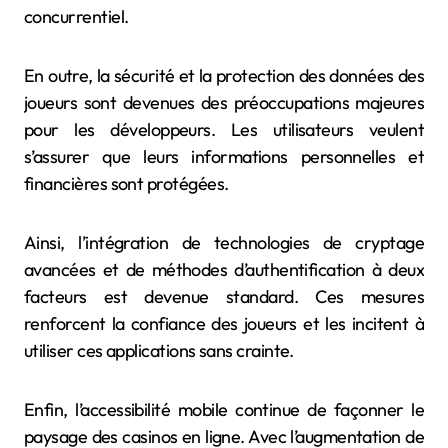
concurrentiel.
En outre, la sécurité et la protection des données des
joueurs sont devenues des préoccupations majeures
pour les développeurs. Les utilisateurs veulent
s’assurer que leurs informations personnelles et
financières sont protégées.
Ainsi, l’intégration de technologies de cryptage
avancées et de méthodes d’authentification à deux
facteurs est devenue standard. Ces mesures
renforcent la confiance des joueurs et les incitent à
utiliser ces applications sans crainte.
Enfin, l’accessibilité mobile continue de façonner le
paysage des casinos en ligne. Avec l’augmentation de