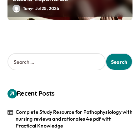
Tony
Jul 25, 2026
S
e
a
r
c
h
Recent Posts
f
o
r
Complete Study Resource for Pathophysiology with
:
nursing reviews and rationales 4e pdf with
Practical Knowledge