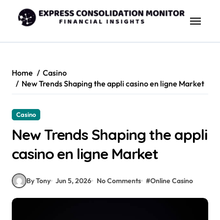
Skip
to
content
Home
Casino
New Trends Shaping the appli casino en ligne Market
Casino
New Trends Shaping the appli
casino en ligne Market
By Tony
Jun 5, 2026
No Comments
#
Online Casino