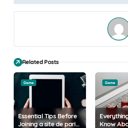
o
s
t
n
a
Related Posts
v
i
Game
Game
g
a
t
Essential Tips Before
Everythin
i
Joining a site de paris
Know Abou