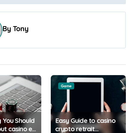
By
Tony
Game
g You Should
Easy Guide to casino
t casino en
crypto retrait