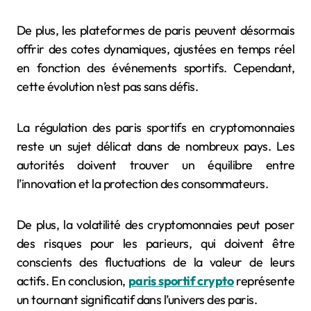
De plus, les plateformes de paris peuvent désormais
offrir des cotes dynamiques, ajustées en temps réel
en fonction des événements sportifs. Cependant,
cette évolution n’est pas sans défis.
La régulation des paris sportifs en cryptomonnaies
reste un sujet délicat dans de nombreux pays. Les
autorités doivent trouver un équilibre entre
l’innovation et la protection des consommateurs.
De plus, la volatilité des cryptomonnaies peut poser
des risques pour les parieurs, qui doivent être
conscients des fluctuations de la valeur de leurs
actifs. En conclusion,
paris sportif crypto
représente
un tournant significatif dans l’univers des paris.