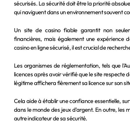
sécurisés. La sécurité doit être la priorité absolu
qui naviguent dans un environnement souvent c
Un site de casino fiable garantit non seule
financières, mais également une expérience de 
casino en ligne sécurisé, il est crucial de recherc
Les organismes de réglementation, tels que l’Aut
licences après avoir vérifié que le site respecte 
légitime affichera fièrement sa licence sur son sit
Cela aide à établir une confiance essentielle, sur
dans le monde des jeux d’argent. En outre, les m
autre indicateur de sa sécurité.