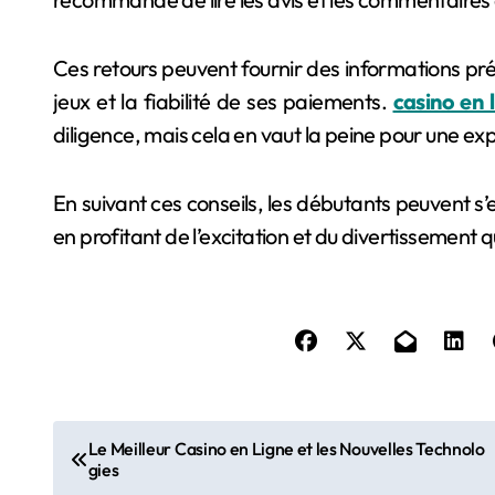
Ces retours peuvent fournir des informations préc
jeux et la fiabilité de ses paiements.
casino en 
diligence, mais cela en vaut la peine pour une ex
En suivant ces conseils, les débutants peuvent s’
en profitant de l’excitation et du divertissement qu
P
Le Meilleur Casino en Ligne et les Nouvelles Technolo
gies
o