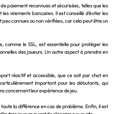
de paiement reconnues et sécurisées, telles que les
t les virements bancaires. Il est conseillé d’éviter les
 peu connues ou non vérifiées, car cela peut être un
ge, comme le SSL, est essentielle pour protéger les
sonnelles des joueurs. Un autre aspect à prendre en
port réactif et accessible, que ce soit par chat en
particulièrement important pour les débutants, qui
ns concernant leur expérience de jeu.
e toute la différence en cas de problème. Enfin, il est
autres joueurs avant de s’inscrire sur un site.