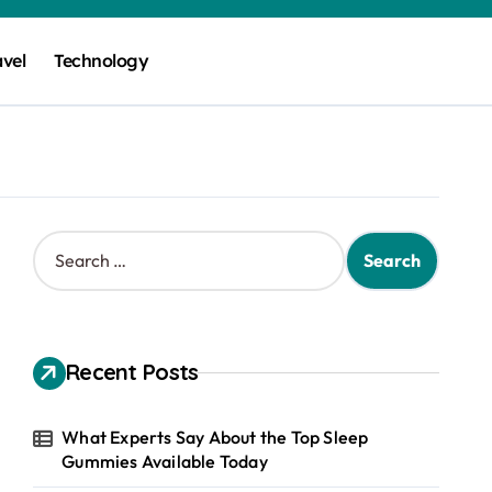
avel
Technology
S
e
a
r
c
h
Recent Posts
f
o
r
What Experts Say About the Top Sleep
:
Gummies Available Today