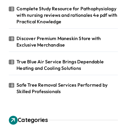
Complete Study Resource for Pathophysiology
with nursing reviews and rationales 4e pdf with
Practical Knowledge
Discover Premium Maneskin Store with
Exclusive Merchandise
True Blue Air Service Brings Dependable
Heating and Cooling Solutions
Safe Tree Removal Services Performed by
Skilled Professionals
Categories