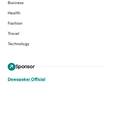
Business
Health
Fashion
Travel
Technology
Sponsor
Dewapoker Official