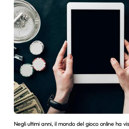
Negli ultimi anni, il mondo del gioco online ha visto una crescente popolarità, e molti giocatori sono