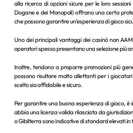
alla ricerca di opzioni sicure per le loro sessi
Dogane e dei Monopoli) offrano una certa prote
che possono garantire un’esperienza di gioco sicu
Uno dei principali vantaggi dei casinò non AAMS
operatori spesso presentano una selezione più ampi
Inoltre, tendono a proporre promozioni più gene
possono risultare molto allettanti per i giocator
scelto sia affidabile e sicuro.
Per garantire una buona esperienza di gioco, è i
abbia una licenza valida rilasciata da giurisdizio
o Gibilterra sono indicative di standard elevati in 