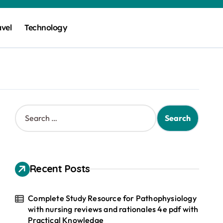
avel
Technology
S
e
a
r
c
h
Recent Posts
f
o
r
Complete Study Resource for Pathophysiology
:
with nursing reviews and rationales 4e pdf with
Practical Knowledge