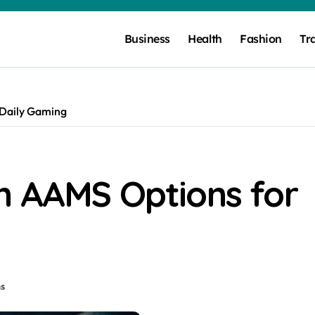
Business
Health
Fashion
Tr
 Daily Gaming
n AAMS Options for
ms