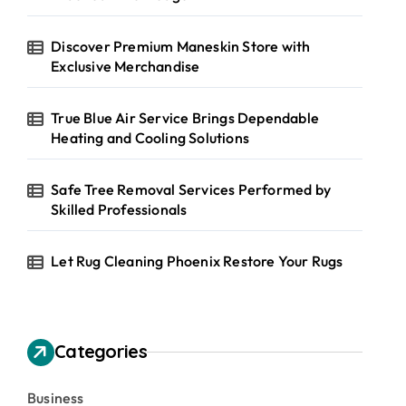
Discover Premium Maneskin Store with
Exclusive Merchandise
True Blue Air Service Brings Dependable
Heating and Cooling Solutions
Safe Tree Removal Services Performed by
Skilled Professionals
Let Rug Cleaning Phoenix Restore Your Rugs
Categories
Business