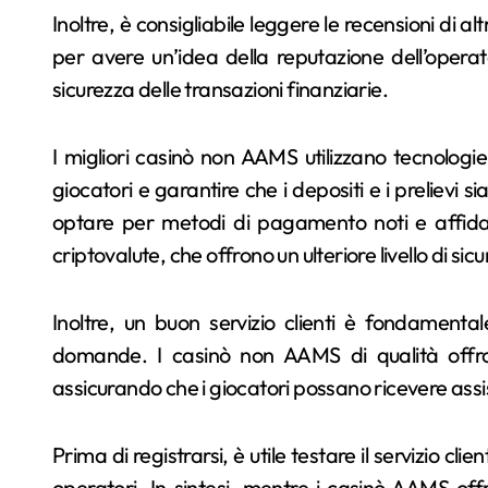
Inoltre, è consigliabile leggere le recensioni di alt
per avere un’idea della reputazione dell’operat
sicurezza delle transazioni finanziarie.
I migliori casinò non AAMS utilizzano tecnologie
giocatori e garantire che i depositi e i prelievi 
optare per metodi di pagamento noti e affidabil
criptovalute, che offrono un ulteriore livello di sic
Inoltre, un buon servizio clienti è fondamenta
domande. I casinò non AAMS di qualità offron
assicurando che i giocatori possano ricevere assi
Prima di registrarsi, è utile testare il servizio cl
operatori. In sintesi, mentre i casinò AAMS of