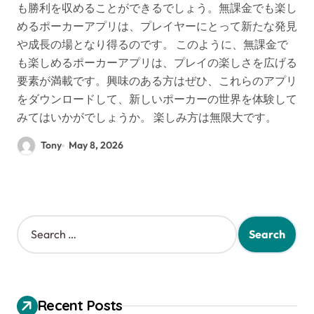
も勝利を収めることができるでしょう。無課金でも楽し
めるポーカーアプリは、プレイヤーにとって新たな発見
や成長の場となり得るのです。 このように、無課金で
も楽しめるポーカーアプリは、プレイの楽しさを広げる
要素が満載です。興味のある方はぜひ、これらのアプリ
をダウンロードして、新しいポーカーの世界を体験して
みてはいかがでしょうか。 楽しみ方は無限大です。
Tony
May 8, 2026
S
e
a
r
c
h
Recent Posts