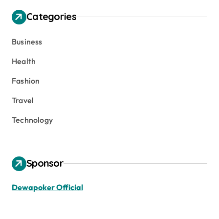
Categories
Business
Health
Fashion
Travel
Technology
Sponsor
Dewapoker Official