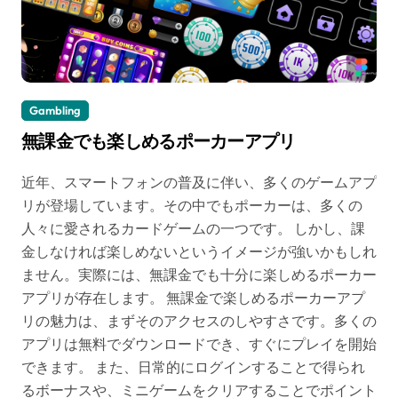
Gambling
無課金でも楽しめるポーカーアプリ
近年、スマートフォンの普及に伴い、多くのゲームアプ
リが登場しています。その中でもポーカーは、多くの
人々に愛されるカードゲームの一つです。 しかし、課
金しなければ楽しめないというイメージが強いかもしれ
ません。実際には、無課金でも十分に楽しめるポーカー
アプリが存在します。 無課金で楽しめるポーカーアプ
リの魅力は、まずそのアクセスのしやすさです。多くの
アプリは無料でダウンロードでき、すぐにプレイを開始
できます。 また、日常的にログインすることで得られ
るボーナスや、ミニゲームをクリアすることでポイント