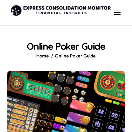
Skip
to
content
Online Poker Guide
Home
Online Poker Guide