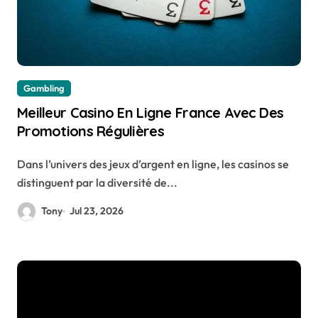
Gambling
Meilleur Casino En Ligne France Avec Des
Promotions Régulières
Dans l’univers des jeux d’argent en ligne, les casinos se
distinguent par la diversité de...
Tony
Jul 23, 2026