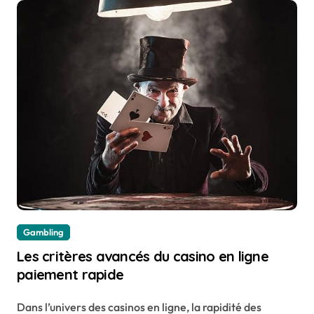
Gambling
Les critères avancés du casino en ligne
paiement rapide
Dans l’univers des casinos en ligne, la rapidité des