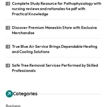
Complete Study Resource for Pathophysiology with
a
nursing reviews and rationales 4e pdf with
t
Practical Knowledge
i
Discover Premium Maneskin Store with Exclusive
o
Merchandise
n
True Blue Air Service Brings Dependable Heating
and Cooling Solutions
Safe Tree Removal Services Performed by Skilled
Professionals
Categories
Business