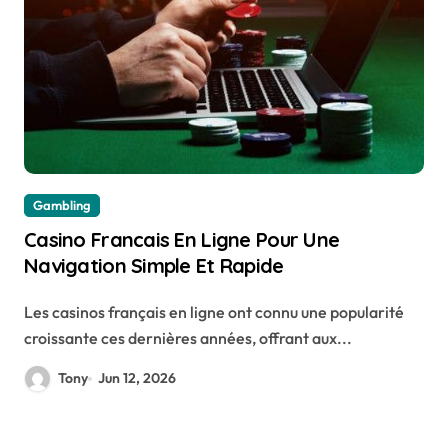
Gambling
Casino Francais En Ligne Pour Une
Navigation Simple Et Rapide
Les casinos français en ligne ont connu une popularité
croissante ces dernières années, offrant aux...
Tony
Jun 12, 2026