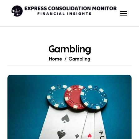
Skip
to
content
Gambling
Home
Gambling