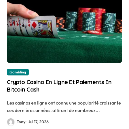
Gambling
Crypto Casino En Ligne Et Paiements En
Bitcoin Cash
Les casinos en ligne ont connu une popularité croissante
ces dernières années, attirant de nombreux...
Tony
Jul 17, 2026