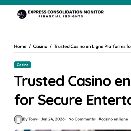
Skip
to
content
Home
Casino
Trusted Casino en Ligne Platforms f
Casino
Trusted Casino en
for Secure Enter
By Tony
Jun 24, 2026
No Comments
#
casino en ligne