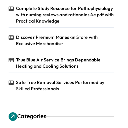
Complete Study Resource for Pathophysiology
with nursing reviews and rationales 4e pdf with
Practical Knowledge
Discover Premium Maneskin Store with
Exclusive Merchandise
True Blue Air Service Brings Dependable
Heating and Cooling Solutions
Safe Tree Removal Services Performed by
Skilled Professionals
Categories