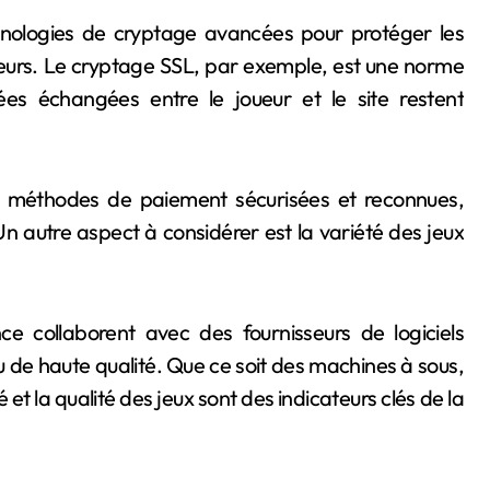
echnologies de cryptage avancées pour protéger les
ueurs. Le cryptage SSL, par exemple, est une norme
ées échangées entre le joueur et le site restent
s méthodes de paiement sécurisées et reconnues,
Un autre aspect à considérer est la variété des jeux
e collaborent avec des fournisseurs de logiciels
u de haute qualité. Que ce soit des machines à sous,
é et la qualité des jeux sont des indicateurs clés de la