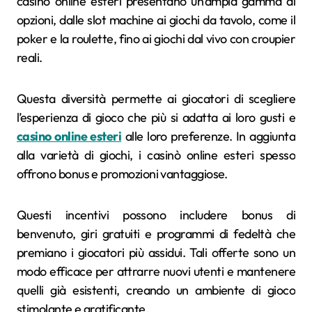
casinò online esteri presentano un’ampia gamma di
opzioni, dalle slot machine ai giochi da tavolo, come il
poker e la roulette, fino ai giochi dal vivo con croupier
reali.
Questa diversità permette ai giocatori di scegliere
l’esperienza di gioco che più si adatta ai loro gusti e
casino online esteri
alle loro preferenze. In aggiunta
alla varietà di giochi, i casinò online esteri spesso
offrono bonus e promozioni vantaggiose.
Questi incentivi possono includere bonus di
benvenuto, giri gratuiti e programmi di fedeltà che
premiano i giocatori più assidui. Tali offerte sono un
modo efficace per attrarre nuovi utenti e mantenere
quelli già esistenti, creando un ambiente di gioco
stimolante e gratificante.