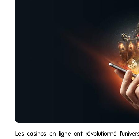
Les casinos en ligne ont révolutionné l’univers des jeux d’argent en rendant l’expérience plus