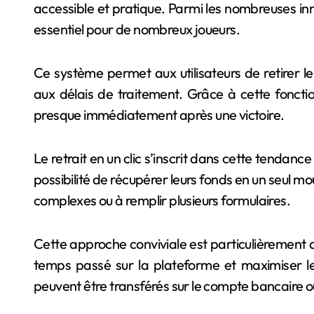
accessible et pratique. Parmi les nombreuses inno
essentiel pour de nombreux joueurs.
Ce système permet aux utilisateurs de retirer le
aux délais de traitement. Grâce à cette fonction
presque immédiatement après une victoire.
Le retrait en un clic s’inscrit dans cette tendance d
possibilité de récupérer leurs fonds en un seul 
complexes ou à remplir plusieurs formulaires.
Cette approche conviviale est particulièrement a
temps passé sur la plateforme et maximiser leu
peuvent être transférés sur le compte bancaire ou 