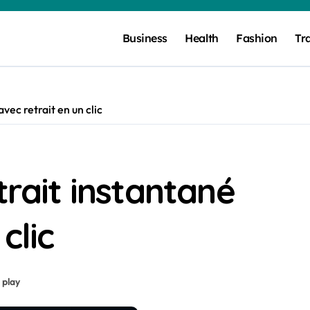
Business
Health
Fashion
Tr
vec retrait en un clic
trait instantané
clic
 play