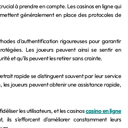
crucial à prendre en compte. Les casinos en ligne qui
c mettent généralement en place des protocoles de
hodes d’authentification rigoureuses pour garantir
protégées. Les joueurs peuvent ainsi se sentir en
té et qu’ils peuvent les retirer sans crainte.
retrait rapide se distinguent souvent par leur service
, les joueurs peuvent obtenir une assistance rapide,
éliser les utilisateurs, et les casinos
casino en ligne
 ils s’efforcent d’améliorer constamment leurs
urs.