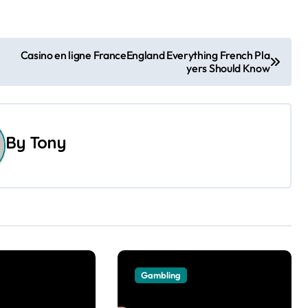
Casino en ligne FranceEngland Everything French Pla
yers Should Know
By
Tony
Gambling