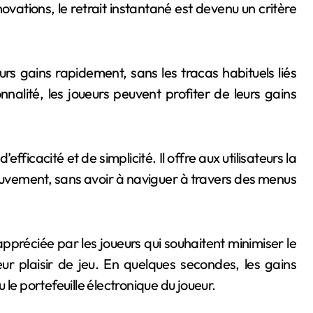
vations, le retrait instantané est devenu un critère
urs gains rapidement, sans les tracas habituels liés
nalité, les joueurs peuvent profiter de leurs gains
’efficacité et de simplicité. Il offre aux utilisateurs la
mouvement, sans avoir à naviguer à travers des menus
ppréciée par les joueurs qui souhaitent minimiser le
r plaisir de jeu. En quelques secondes, les gains
le portefeuille électronique du joueur.