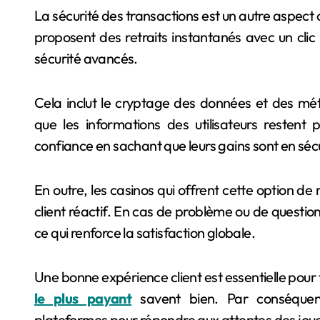
La sécurité des transactions est un autre aspect 
proposent des retraits instantanés avec un cli
sécurité avancés.
Cela inclut le cryptage des données et des mét
que les informations des utilisateurs restent 
confiance en sachant que leurs gains sont en sécuri
En outre, les casinos qui offrent cette option de 
client réactif. En cas de problème ou de question
ce qui renforce la satisfaction globale.
Une bonne expérience client est essentielle pour fid
le plus payant
savent bien. Par conséquent,
plateformes pour répondre aux attentes des joue