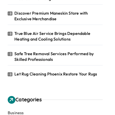
Discover Premium Maneskin Store with
Exclusive Merchandise
True Blue Air Service Brings Dependable
Heating and Cooling Solutions
Safe Tree Removal Services Performed by
Skilled Professionals
Let Rug Cleaning Phoenix Restore Your Rugs
Categories
Business