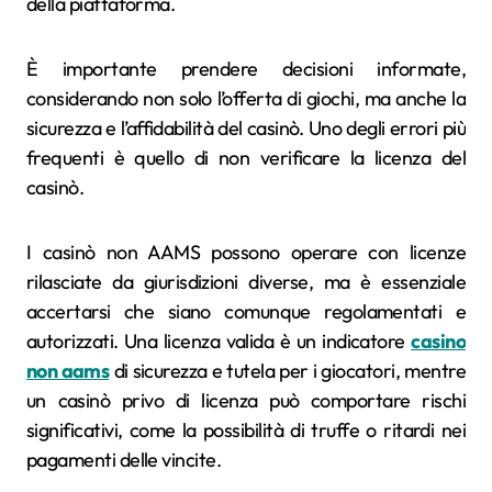
della piattaforma.
È importante prendere decisioni informate,
considerando non solo l’offerta di giochi, ma anche la
sicurezza e l’affidabilità del casinò. Uno degli errori più
frequenti è quello di non verificare la licenza del
casinò.
I casinò non AAMS possono operare con licenze
rilasciate da giurisdizioni diverse, ma è essenziale
accertarsi che siano comunque regolamentati e
autorizzati. Una licenza valida è un indicatore
casino
non aams
di sicurezza e tutela per i giocatori, mentre
un casinò privo di licenza può comportare rischi
significativi, come la possibilità di truffe o ritardi nei
pagamenti delle vincite.