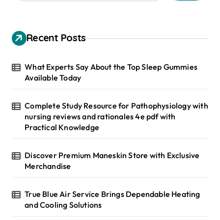
a
r
c
h
Recent Posts
f
o
r
What Experts Say About the Top Sleep Gummies
:
Available Today
Complete Study Resource for Pathophysiology with
nursing reviews and rationales 4e pdf with
Practical Knowledge
Discover Premium Maneskin Store with Exclusive
Merchandise
True Blue Air Service Brings Dependable Heating
and Cooling Solutions