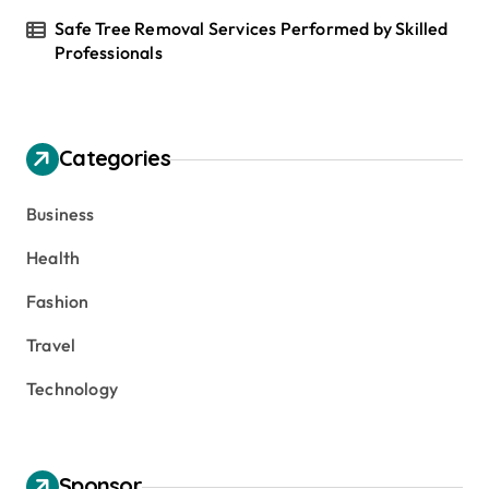
Safe Tree Removal Services Performed by Skilled
Professionals
Categories
Business
Health
Fashion
Travel
Technology
Sponsor