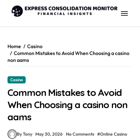
Skip
to
content
Home
Casino
Common Mistakes to Avoid When Choosing a casino
non aams
Casino
Common Mistakes to Avoid
When Choosing a casino non
aams
By Tony
May 30, 2026
No Comments
#
Online Casino