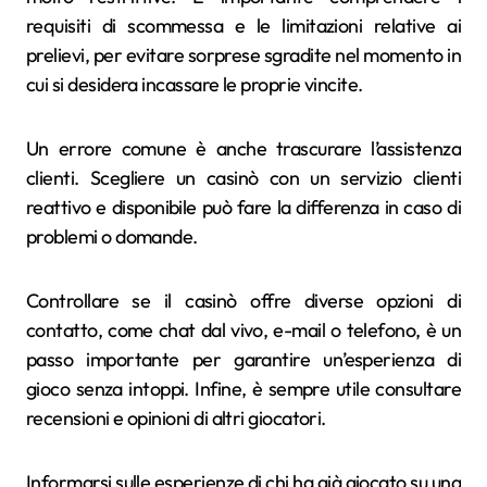
requisiti di scommessa e le limitazioni relative ai
prelievi, per evitare sorprese sgradite nel momento in
cui si desidera incassare le proprie vincite.
Un errore comune è anche trascurare l’assistenza
clienti. Scegliere un casinò con un servizio clienti
reattivo e disponibile può fare la differenza in caso di
problemi o domande.
Controllare se il casinò offre diverse opzioni di
contatto, come chat dal vivo, e-mail o telefono, è un
passo importante per garantire un’esperienza di
gioco senza intoppi. Infine, è sempre utile consultare
recensioni e opinioni di altri giocatori.
Informarsi sulle esperienze di chi ha già giocato su una