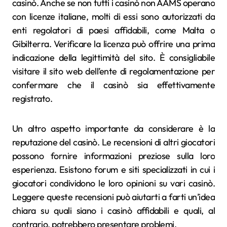
casinò. Anche se non tutti i casinò non AAMS operano
con licenze italiane, molti di essi sono autorizzati da
enti regolatori di paesi affidabili, come Malta o
Gibilterra. Verificare la licenza può offrire una prima
indicazione della legittimità del sito. È consigliabile
visitare il sito web dell’ente di regolamentazione per
confermare che il casinò sia effettivamente
registrato.
Un altro aspetto importante da considerare è la
reputazione del casinò. Le recensioni di altri giocatori
possono fornire informazioni preziose sulla loro
esperienza. Esistono forum e siti specializzati in cui i
giocatori condividono le loro opinioni su vari casinò.
Leggere queste recensioni può aiutarti a farti un’idea
chiara su quali siano i casinò affidabili e quali, al
contrario, potrebbero presentare problemi.