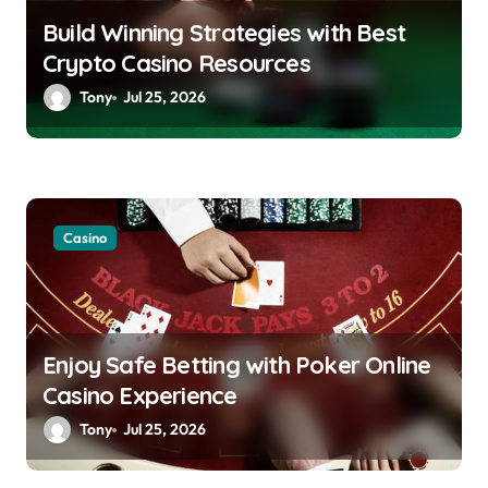
Build Winning Strategies with Best
Crypto Casino Resources
Tony
Jul 25, 2026
Casino
Enjoy Safe Betting with Poker Online
Casino Experience
Tony
Jul 25, 2026