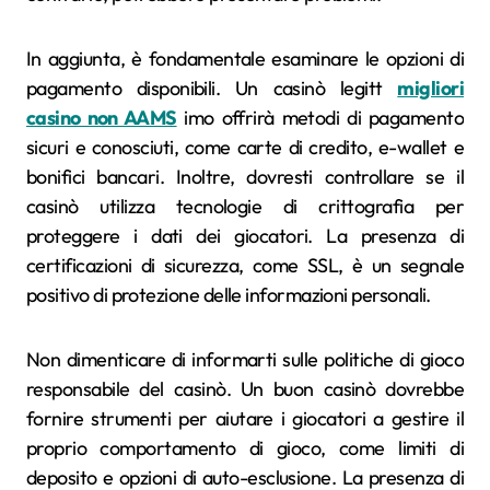
In aggiunta, è fondamentale esaminare le opzioni di
pagamento disponibili. Un casinò legitt
migliori
casino non AAMS
imo offrirà metodi di pagamento
sicuri e conosciuti, come carte di credito, e-wallet e
bonifici bancari. Inoltre, dovresti controllare se il
casinò utilizza tecnologie di crittografia per
proteggere i dati dei giocatori. La presenza di
certificazioni di sicurezza, come SSL, è un segnale
positivo di protezione delle informazioni personali.
Non dimenticare di informarti sulle politiche di gioco
responsabile del casinò. Un buon casinò dovrebbe
fornire strumenti per aiutare i giocatori a gestire il
proprio comportamento di gioco, come limiti di
deposito e opzioni di auto-esclusione. La presenza di