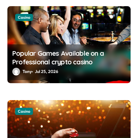
t
i
Casino
o
n
Popular Games Available on a
Professional crypto casino
Tony
Jul 25, 2026
Casino