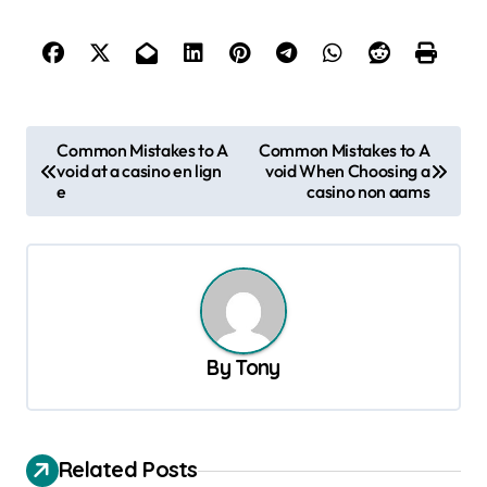
P
Common Mistakes to A
Common Mistakes to A
void at a casino en lign
void When Choosing a
o
e
casino non aams
s
t
n
a
v
By
Tony
i
g
a
Related Posts