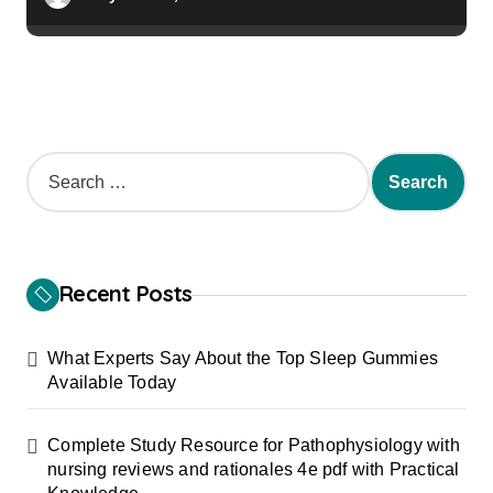
S
e
a
r
c
h
Recent Posts
f
o
r
What Experts Say About the Top Sleep Gummies
:
Available Today
Complete Study Resource for Pathophysiology with
nursing reviews and rationales 4e pdf with Practical