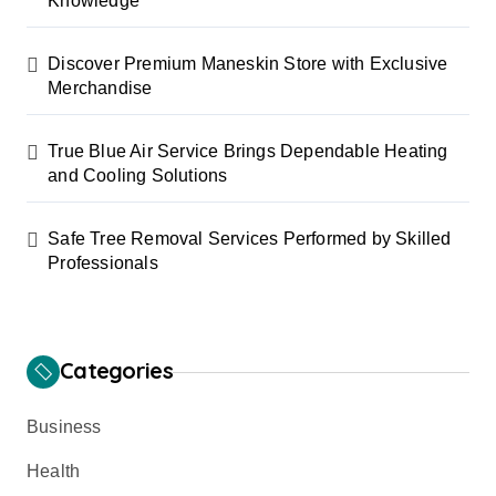
Knowledge
Discover Premium Maneskin Store with Exclusive
Merchandise
True Blue Air Service Brings Dependable Heating
and Cooling Solutions
Safe Tree Removal Services Performed by Skilled
Professionals
Categories
Business
Health