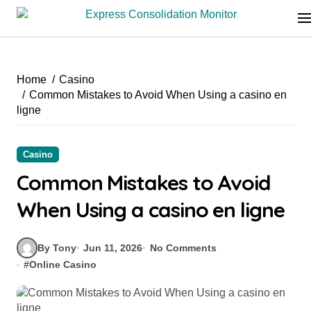
Skip
to
content
Home
Casino
Common Mistakes to Avoid When Using a casino en
ligne
Casino
Common Mistakes to Avoid
When Using a casino en ligne
By Tony
Jun 11, 2026
No Comments
#
Online Casino