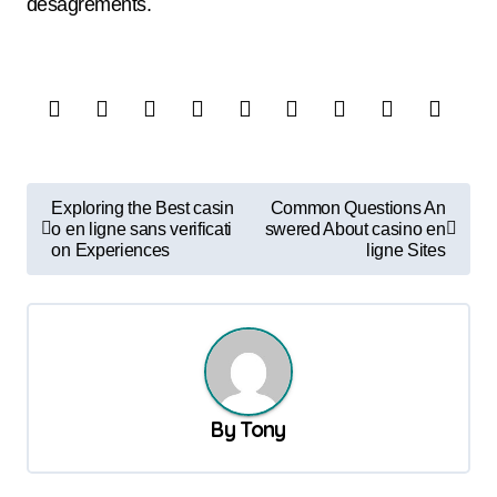
désagréments.
P
Exploring the Best casin
Common Questions An
o
o en ligne sans verificati
swered About casino en
on Experiences
ligne Sites
s
t
n
a
v
By
Tony
i
g