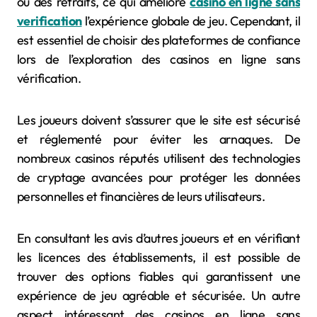
ou des retraits, ce qui améliore
casino en ligne sans
verification
l’expérience globale de jeu. Cependant, il
est essentiel de choisir des plateformes de confiance
lors de l’exploration des casinos en ligne sans
vérification.
Les joueurs doivent s’assurer que le site est sécurisé
et réglementé pour éviter les arnaques. De
nombreux casinos réputés utilisent des technologies
de cryptage avancées pour protéger les données
personnelles et financières de leurs utilisateurs.
En consultant les avis d’autres joueurs et en vérifiant
les licences des établissements, il est possible de
trouver des options fiables qui garantissent une
expérience de jeu agréable et sécurisée. Un autre
aspect intéressant des casinos en ligne sans