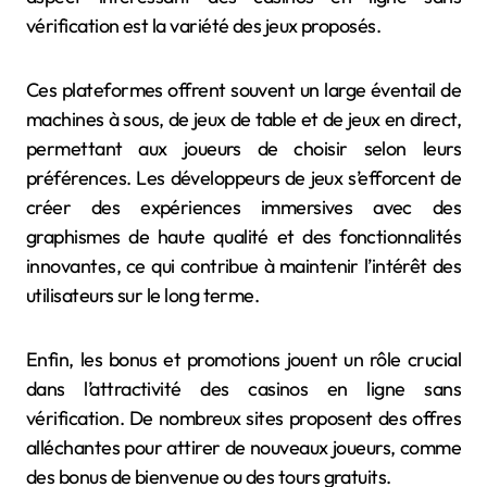
vérification est la variété des jeux proposés.
Ces plateformes offrent souvent un large éventail de
machines à sous, de jeux de table et de jeux en direct,
permettant aux joueurs de choisir selon leurs
préférences. Les développeurs de jeux s’efforcent de
créer des expériences immersives avec des
graphismes de haute qualité et des fonctionnalités
innovantes, ce qui contribue à maintenir l’intérêt des
utilisateurs sur le long terme.
Enfin, les bonus et promotions jouent un rôle crucial
dans l’attractivité des casinos en ligne sans
vérification. De nombreux sites proposent des offres
alléchantes pour attirer de nouveaux joueurs, comme
des bonus de bienvenue ou des tours gratuits.