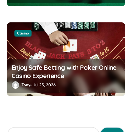
Casino
Enjoy Safe Betting with Poker Online
Casino Experience
Tony
Jul 25, 2026
S