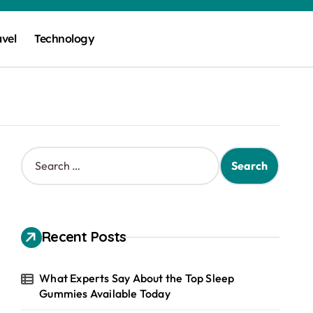
avel
Technology
S
e
a
r
c
h
Recent Posts
f
o
r
What Experts Say About the Top Sleep
:
Gummies Available Today