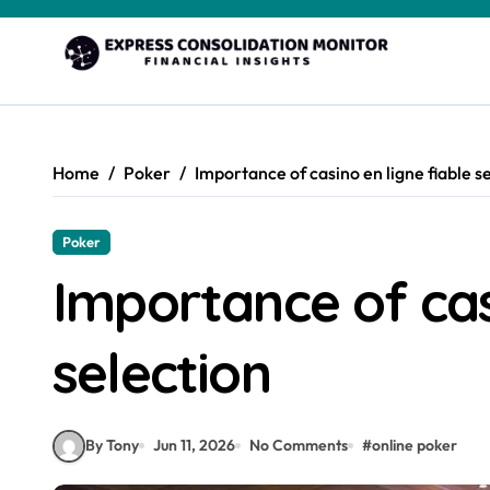
Skip
to
content
Home
Poker
Importance of casino en ligne fiable s
Poker
Importance of cas
selection
By Tony
Jun 11, 2026
No Comments
#
online poker