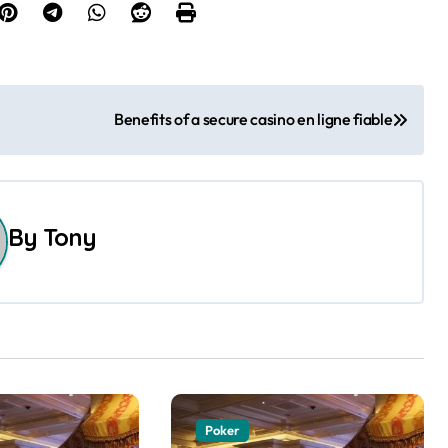
Benefits of a secure casino en ligne fiable
By
Tony
Poker