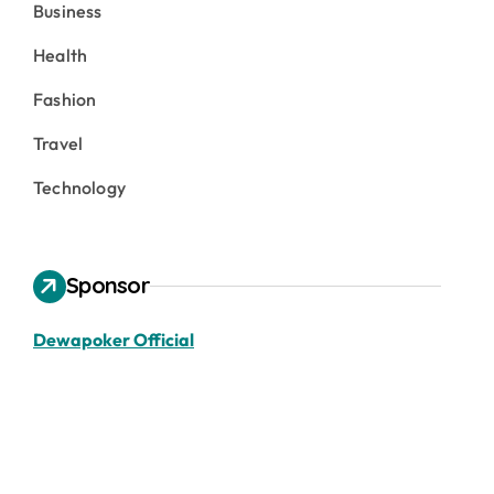
Business
Health
Fashion
Travel
Technology
Sponsor
Dewapoker Official