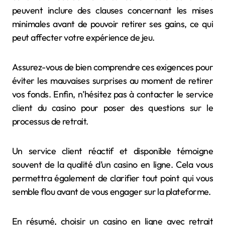
peuvent inclure des clauses concernant les mises
minimales avant de pouvoir retirer ses gains, ce qui
peut affecter votre expérience de jeu.
Assurez-vous de bien comprendre ces exigences pour
éviter les mauvaises surprises au moment de retirer
vos fonds. Enfin, n’hésitez pas à contacter le service
client du casino pour poser des questions sur le
processus de retrait.
Un service client réactif et disponible témoigne
souvent de la qualité d’un casino en ligne. Cela vous
permettra également de clarifier tout point qui vous
semble flou avant de vous engager sur la plateforme.
En résumé, choisir un casino en ligne avec retrait