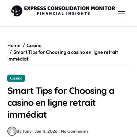
Skip
to
content
Home
Casino
Smart Tips for Choosing a casino en ligne retrait
immédiat
Casino
Smart Tips for Choosing a
casino en ligne retrait
immédiat
By Tony
Jun 11, 2026
No Comments