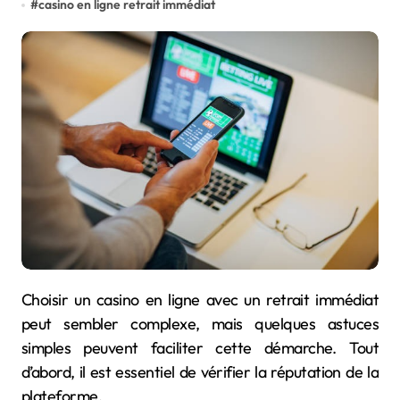
#
casino en ligne retrait immédiat
Choisir un casino en ligne avec un retrait immédiat
peut sembler complexe, mais quelques astuces
simples peuvent faciliter cette démarche. Tout
d’abord, il est essentiel de vérifier la réputation de la
plateforme.