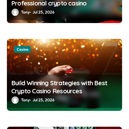
Professional crypto casino
Tony
Jul 25, 2026
Casino
Build Winning Strategies with Best
Crypto Casino Resources
Tony
Jul 25, 2026