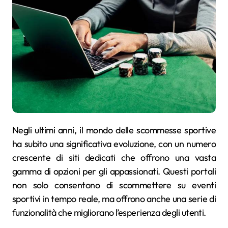
Negli ultimi anni, il mondo delle scommesse sportive
ha subito una significativa evoluzione, con un numero
crescente di siti dedicati che offrono una vasta
gamma di opzioni per gli appassionati. Questi portali
non solo consentono di scommettere su eventi
sportivi in tempo reale, ma offrono anche una serie di
funzionalità che migliorano l’esperienza degli utenti.