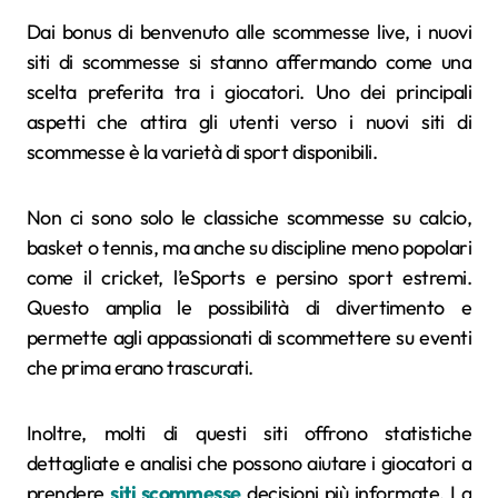
Dai bonus di benvenuto alle scommesse live, i nuovi
siti di scommesse si stanno affermando come una
scelta preferita tra i giocatori. Uno dei principali
aspetti che attira gli utenti verso i nuovi siti di
scommesse è la varietà di sport disponibili.
Non ci sono solo le classiche scommesse su calcio,
basket o tennis, ma anche su discipline meno popolari
come il cricket, l’eSports e persino sport estremi.
Questo amplia le possibilità di divertimento e
permette agli appassionati di scommettere su eventi
che prima erano trascurati.
Inoltre, molti di questi siti offrono statistiche
dettagliate e analisi che possono aiutare i giocatori a
prendere
siti scommesse
decisioni più informate. La