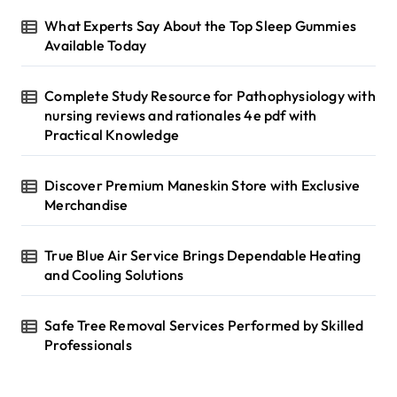
o
r
What Experts Say About the Top Sleep Gummies
:
Available Today
Complete Study Resource for Pathophysiology with
nursing reviews and rationales 4e pdf with
Practical Knowledge
Discover Premium Maneskin Store with Exclusive
Merchandise
True Blue Air Service Brings Dependable Heating
and Cooling Solutions
Safe Tree Removal Services Performed by Skilled
Professionals