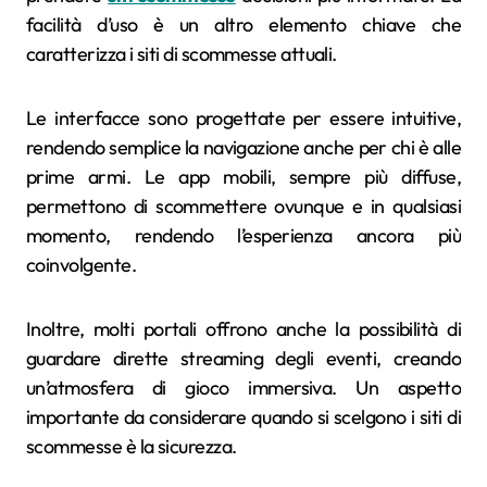
facilità d’uso è un altro elemento chiave che
caratterizza i siti di scommesse attuali.
Le interfacce sono progettate per essere intuitive,
rendendo semplice la navigazione anche per chi è alle
prime armi. Le app mobili, sempre più diffuse,
permettono di scommettere ovunque e in qualsiasi
momento, rendendo l’esperienza ancora più
coinvolgente.
Inoltre, molti portali offrono anche la possibilità di
guardare dirette streaming degli eventi, creando
un’atmosfera di gioco immersiva. Un aspetto
importante da considerare quando si scelgono i siti di
scommesse è la sicurezza.