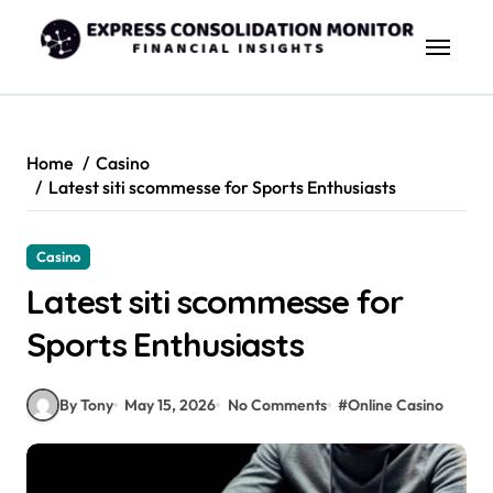
Skip
to
content
Home
Casino
Latest siti scommesse for Sports Enthusiasts
Casino
Latest siti scommesse for
Sports Enthusiasts
By Tony
May 15, 2026
No Comments
#
Online Casino