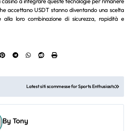
 casinò a integrare queste tecnologie per rimanere
ne che accettano USDT stanno diventando una scelta
e alla loro combinazione di sicurezza, rapidità e
Latest siti scommesse for Sports Enthusiasts
By
Tony