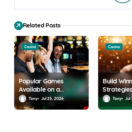
a
v
Related Posts
i
g
Casino
Casino
a
t
Popular Games
Build Win
i
Available on a
Strategies
o
Professional crypto
Crypto Ca
Tony
Jul 25, 2026
Tony
Jul
n
casino
Resource