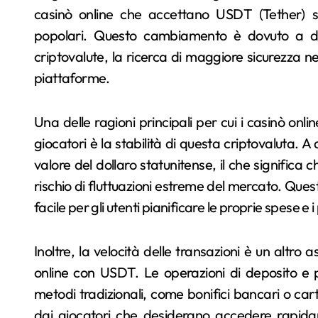
casinò online che accettano USDT (Tether)
popolari. Questo cambiamento è dovuto a dive
criptovalute, la ricerca di maggiore sicurezza nel
piattaforme.
Una delle ragioni principali per cui i casinò on
giocatori è la stabilità di questa criptovaluta. A
valore del dollaro statunitense, il che significa 
rischio di fluttuazioni estreme del mercato. Quest
facile per gli utenti pianificare le proprie spese e
Inoltre, la velocità delle transazioni è un altro
online con USDT. Le operazioni di deposito e p
metodi tradizionali, come bonifici bancari o ca
dai giocatori che desiderano accedere rapidam