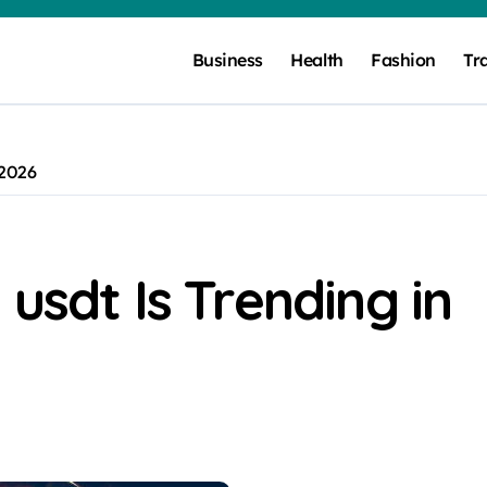
Business
Health
Fashion
Tr
 2026
usdt Is Trending in