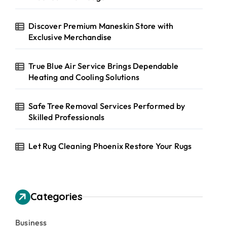
Discover Premium Maneskin Store with
Exclusive Merchandise
True Blue Air Service Brings Dependable
Heating and Cooling Solutions
Safe Tree Removal Services Performed by
Skilled Professionals
Let Rug Cleaning Phoenix Restore Your Rugs
Categories
Business