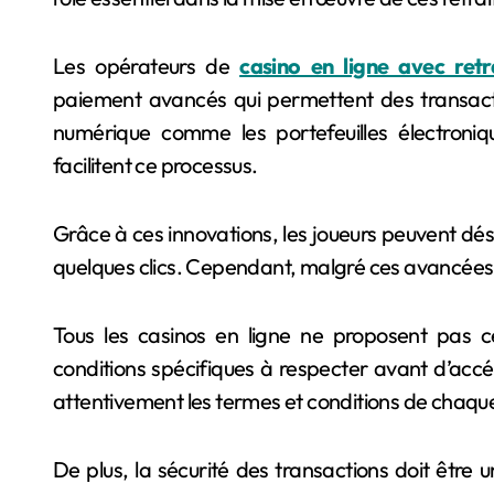
Les opérateurs de
casino en ligne avec ret
paiement avancés qui permettent des transact
numérique comme les portefeuilles électroniq
facilitent ce processus.
Grâce à ces innovations, les joueurs peuvent déso
quelques clics. Cependant, malgré ces avancées, il
Tous les casinos en ligne ne proposent pas ce
conditions spécifiques à respecter avant d’accéde
attentivement les termes et conditions de chaqu
De plus, la sécurité des transactions doit être un