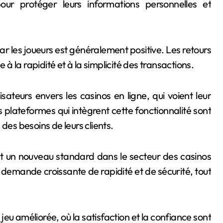
pour protéger leurs informations personnelles et
ar les joueurs est généralement positive. Les retours
 à la rapidité et à la simplicité des transactions.
sateurs envers les casinos en ligne, qui voient leur
 plateformes qui intègrent cette fonctionnalité sont
s besoins de leurs clients.
ent un nouveau standard dans le secteur des casinos
 demande croissante de rapidité et de sécurité, tout
jeu améliorée, où la satisfaction et la confiance sont