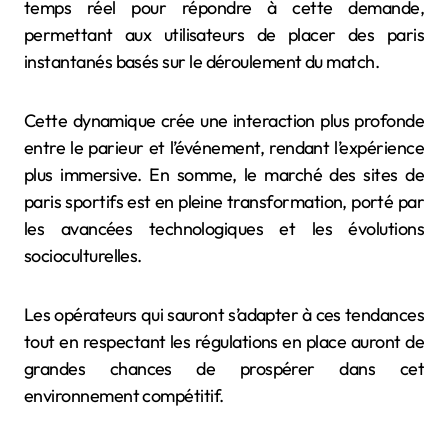
temps réel pour répondre à cette demande,
permettant aux utilisateurs de placer des paris
instantanés basés sur le déroulement du match.
Cette dynamique crée une interaction plus profonde
entre le parieur et l’événement, rendant l’expérience
plus immersive. En somme, le marché des sites de
paris sportifs est en pleine transformation, porté par
les avancées technologiques et les évolutions
socioculturelles.
Les opérateurs qui sauront s’adapter à ces tendances
tout en respectant les régulations en place auront de
grandes chances de prospérer dans cet
environnement compétitif.