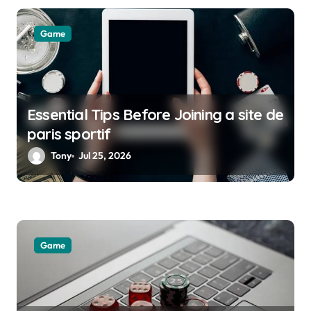
t
i
Game
o
n
Essential Tips Before Joining a site de
paris sportif
Tony
Jul 25, 2026
Game