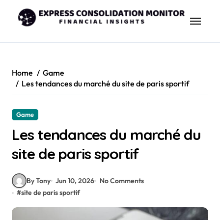
Skip
to
content
Home
Game
Les tendances du marché du site de paris sportif
Game
Les tendances du marché du
site de paris sportif
By Tony
Jun 10, 2026
No Comments
#
site de paris sportif