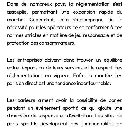
Dans de nombreux pays, la réglementation s’est
assouplie, permettant une expansion rapide du
marché. Cependant, cela s’accompagne de la
nécessité pour les opérateurs de se conformer à des
normes strictes en matière de jeu responsable et de
protection des consommateurs.
Les entreprises doivent donc trouver un équilibre
entre l’expansion de leurs services et le respect des
réglementations en vigueur. Enfin, la montée des
paris en direct est une tendance incontournable.
Les parieurs aiment avoir la possibilité de parier
pendant un événement sportif, ce qui ajoute une
dimension de suspense et d’excitation. Les sites de
paris sportifs développent des fonctionnalités en