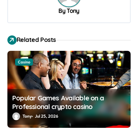
v
By
Tony
i
g
a
Related Posts
t
i
Casino
o
n
Popular Games Available on a
Professional crypto casino
Tony
Jul 25, 2026