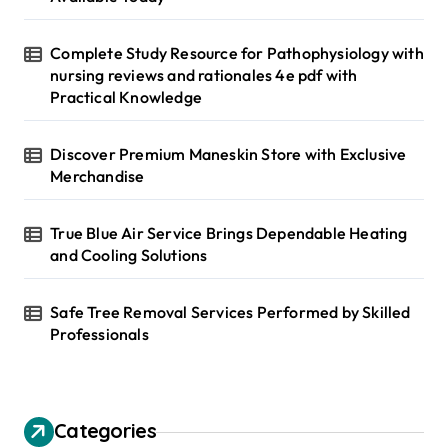
Complete Study Resource for Pathophysiology with
nursing reviews and rationales 4e pdf with
Practical Knowledge
Discover Premium Maneskin Store with Exclusive
Merchandise
True Blue Air Service Brings Dependable Heating
and Cooling Solutions
Safe Tree Removal Services Performed by Skilled
Professionals
Categories