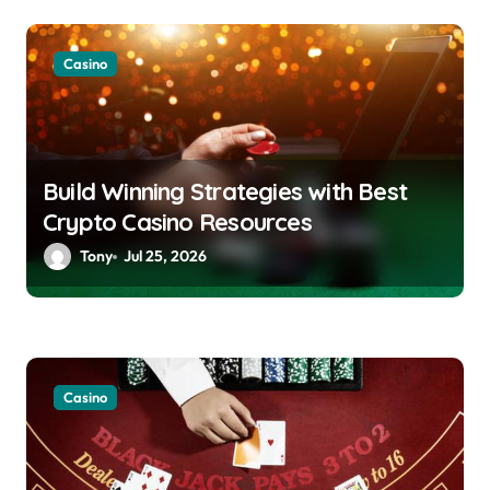
Casino
Build Winning Strategies with Best
Crypto Casino Resources
Tony
Jul 25, 2026
Casino