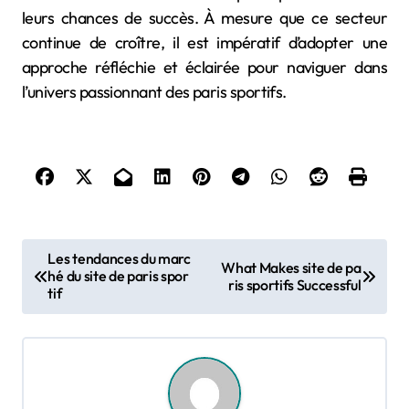
leurs chances de succès. À mesure que ce secteur
continue de croître, il est impératif d’adopter une
approche réfléchie et éclairée pour naviguer dans
l’univers passionnant des paris sportifs.
P
Les tendances du marc
What Makes site de pa
hé du site de paris spor
o
ris sportifs Successful
tif
s
t
n
a