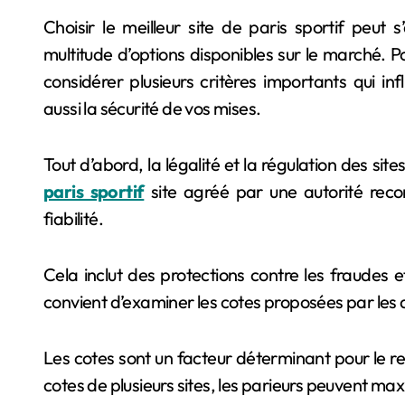
Choisir le meilleur site de paris sportif peut s’avérer être une tâche complexe, surtout avec la
multitude d’options disponibles sur le marché. Po
considérer plusieurs critères importants qui inf
aussi la sécurité de vos mises.
Tout d’abord, la légalité et la régulation des sit
paris sportif
site agréé par une autorité reco
fiabilité.
Cela inclut des protections contre les fraudes et
convient d’examiner les cotes proposées par les 
Les cotes sont un facteur déterminant pour le re
cotes de plusieurs sites, les parieurs peuvent max