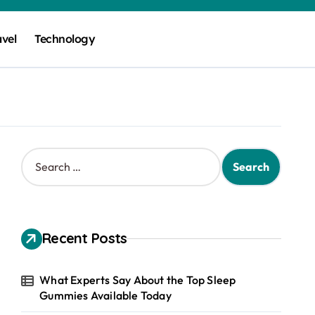
avel
Technology
S
e
a
r
c
h
Recent Posts
f
o
r
What Experts Say About the Top Sleep
:
Gummies Available Today