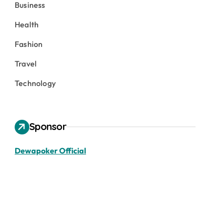
Business
Health
Fashion
Travel
Technology
Sponsor
Dewapoker Official