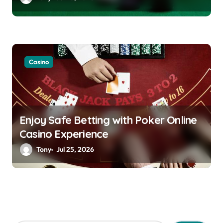
Casino
Enjoy Safe Betting with Poker Online
Casino Experience
Tony
Jul 25, 2026