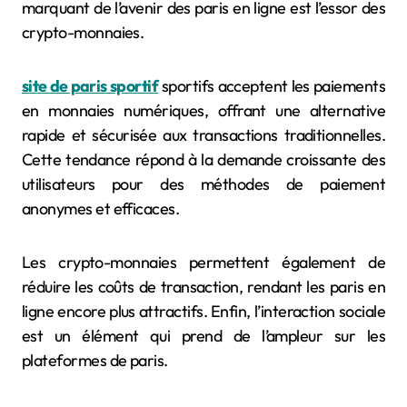
marquant de l’avenir des paris en ligne est l’essor des
crypto-monnaies.
site de paris sportif
sportifs acceptent les paiements
en monnaies numériques, offrant une alternative
rapide et sécurisée aux transactions traditionnelles.
Cette tendance répond à la demande croissante des
utilisateurs pour des méthodes de paiement
anonymes et efficaces.
Les crypto-monnaies permettent également de
réduire les coûts de transaction, rendant les paris en
ligne encore plus attractifs. Enfin, l’interaction sociale
est un élément qui prend de l’ampleur sur les
plateformes de paris.