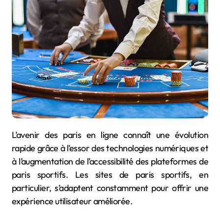
L’avenir des paris en ligne connaît une évolution
rapide grâce à l’essor des technologies numériques et
à l’augmentation de l’accessibilité des plateformes de
paris sportifs. Les sites de paris sportifs, en
particulier, s’adaptent constamment pour offrir une
expérience utilisateur améliorée.