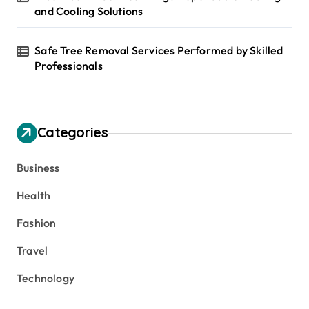
and Cooling Solutions
Safe Tree Removal Services Performed by Skilled
Professionals
Categories
Business
Health
Fashion
Travel
Technology