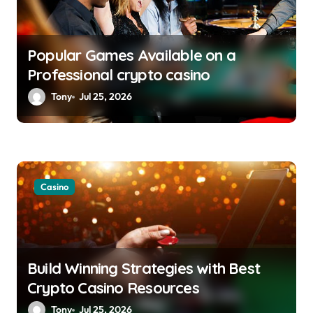
n
Popular Games Available on a
Professional crypto casino
Tony
Jul 25, 2026
Casino
Build Winning Strategies with Best
Crypto Casino Resources
Tony
Jul 25, 2026