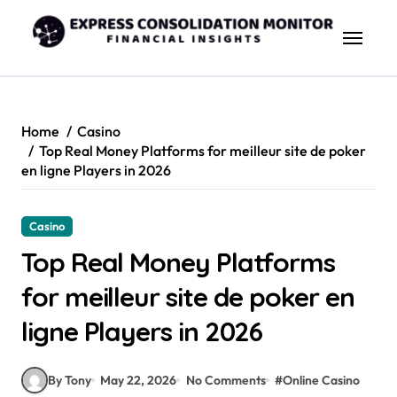
Skip
to
content
Home
Casino
Top Real Money Platforms for meilleur site de poker
en ligne Players in 2026
Casino
Top Real Money Platforms
for meilleur site de poker en
ligne Players in 2026
By Tony
May 22, 2026
No Comments
#
Online Casino