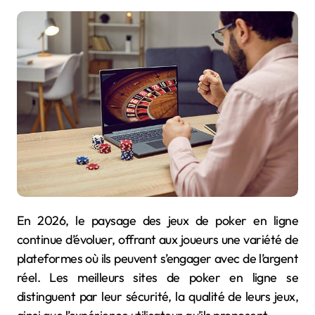
En 2026, le paysage des jeux de poker en ligne
continue d’évoluer, offrant aux joueurs une variété de
plateformes où ils peuvent s’engager avec de l’argent
réel. Les meilleurs sites de poker en ligne se
distinguent par leur sécurité, la qualité de leurs jeux,