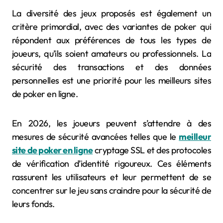
La diversité des jeux proposés est également un
critère primordial, avec des variantes de poker qui
répondent aux préférences de tous les types de
joueurs, qu’ils soient amateurs ou professionnels. La
sécurité des transactions et des données
personnelles est une priorité pour les meilleurs sites
de poker en ligne.
En 2026, les joueurs peuvent s’attendre à des
mesures de sécurité avancées telles que le
meilleur
site de poker en ligne
cryptage SSL et des protocoles
de vérification d’identité rigoureux. Ces éléments
rassurent les utilisateurs et leur permettent de se
concentrer sur le jeu sans craindre pour la sécurité de
leurs fonds.