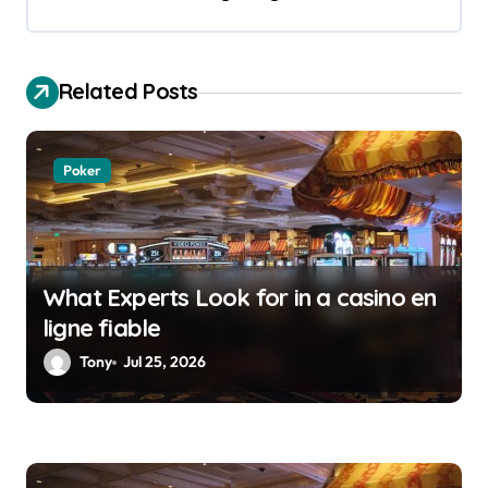
g
a
Related Posts
t
i
o
Poker
n
What Experts Look for in a casino en
ligne fiable
Tony
Jul 25, 2026