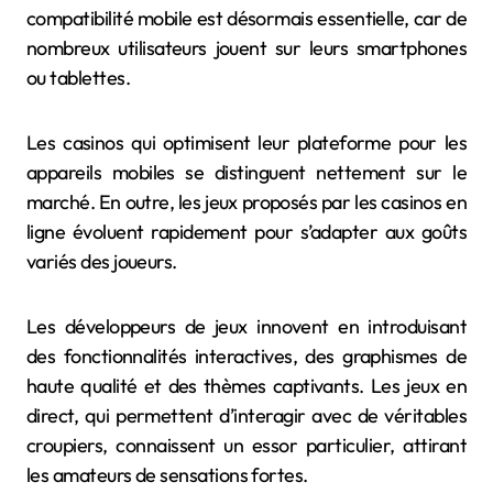
compatibilité mobile est désormais essentielle, car de
nombreux utilisateurs jouent sur leurs smartphones
ou tablettes.
Les casinos qui optimisent leur plateforme pour les
appareils mobiles se distinguent nettement sur le
marché. En outre, les jeux proposés par les casinos en
ligne évoluent rapidement pour s’adapter aux goûts
variés des joueurs.
Les développeurs de jeux innovent en introduisant
des fonctionnalités interactives, des graphismes de
haute qualité et des thèmes captivants. Les jeux en
direct, qui permettent d’interagir avec de véritables
croupiers, connaissent un essor particulier, attirant
les amateurs de sensations fortes.