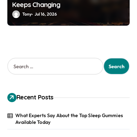
Keeps Changing
Tony
Jul 16, 2026
S
e
a
r
c
h
Recent Posts
f
o
r
What Experts Say About the Top Sleep Gummies
:
Available Today