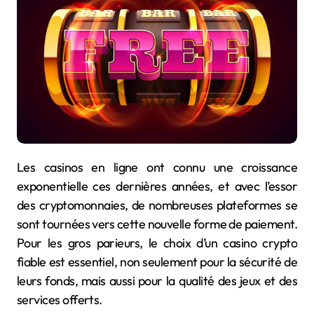
Les casinos en ligne ont connu une croissance
exponentielle ces dernières années, et avec l’essor
des cryptomonnaies, de nombreuses plateformes se
sont tournées vers cette nouvelle forme de paiement.
Pour les gros parieurs, le choix d’un casino crypto
fiable est essentiel, non seulement pour la sécurité de
leurs fonds, mais aussi pour la qualité des jeux et des
services offerts.