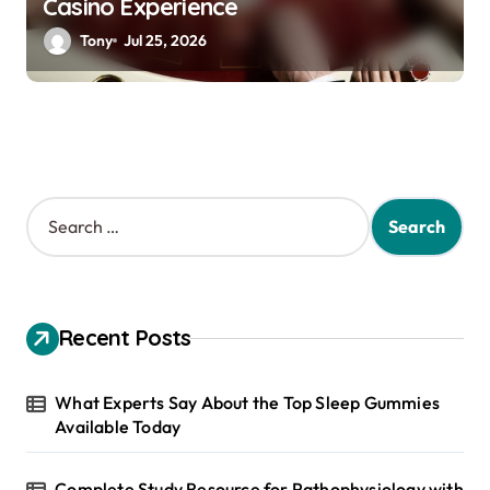
Casino Experience
Tony
Jul 25, 2026
S
e
a
r
c
h
Recent Posts
f
o
r
What Experts Say About the Top Sleep Gummies
:
Available Today
Complete Study Resource for Pathophysiology with