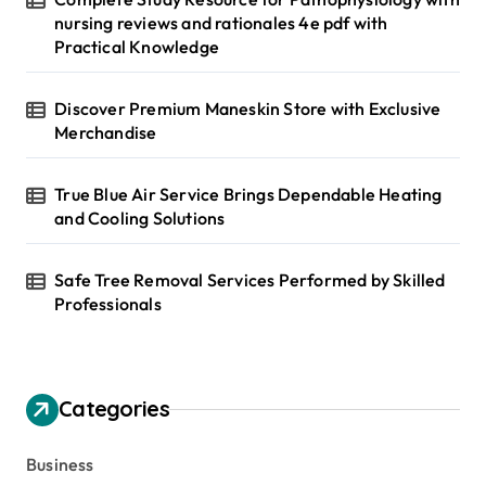
nursing reviews and rationales 4e pdf with
Practical Knowledge
Discover Premium Maneskin Store with Exclusive
Merchandise
True Blue Air Service Brings Dependable Heating
and Cooling Solutions
Safe Tree Removal Services Performed by Skilled
Professionals
Categories
Business