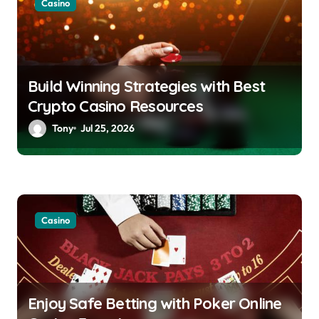
Casino
Build Winning Strategies with Best
Crypto Casino Resources
Tony
Jul 25, 2026
Casino
Enjoy Safe Betting with Poker Online