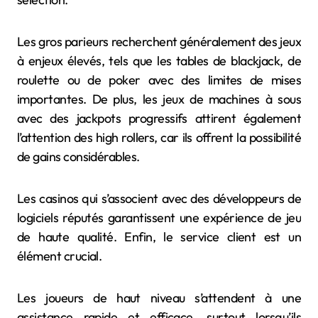
Les gros parieurs recherchent généralement des jeux
à enjeux élevés, tels que les tables de blackjack, de
roulette ou de poker avec des limites de mises
importantes. De plus, les jeux de machines à sous
avec des jackpots progressifs attirent également
l’attention des high rollers, car ils offrent la possibilité
de gains considérables.
Les casinos qui s’associent avec des développeurs de
logiciels réputés garantissent une expérience de jeu
de haute qualité. Enfin, le service client est un
élément crucial.
Les joueurs de haut niveau s’attendent à une
assistance rapide et efficace, surtout lorsqu’ils