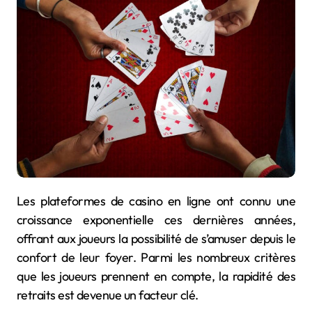
Les plateformes de casino en ligne ont connu une
croissance exponentielle ces dernières années,
offrant aux joueurs la possibilité de s’amuser depuis le
confort de leur foyer. Parmi les nombreux critères
que les joueurs prennent en compte, la rapidité des
retraits est devenue un facteur clé.