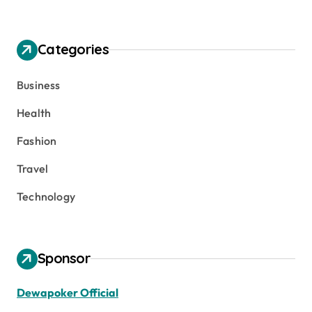
Categories
Business
Health
Fashion
Travel
Technology
Sponsor
Dewapoker Official