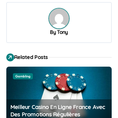
t
n
a
v
By
Tony
i
g
a
Related Posts
t
i
Gambling
o
n
Meilleur Casino En Ligne France Avec
Des Promotions Régulières