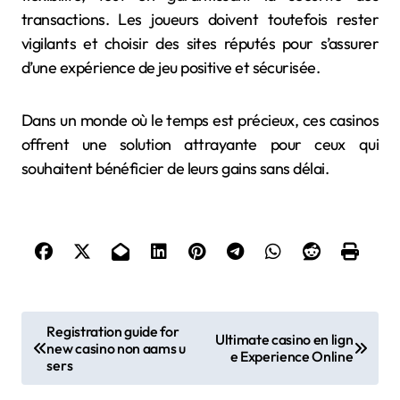
transactions. Les joueurs doivent toutefois rester
vigilants et choisir des sites réputés pour s’assurer
d’une expérience de jeu positive et sécurisée.
Dans un monde où le temps est précieux, ces casinos
offrent une solution attrayante pour ceux qui
souhaitent bénéficier de leurs gains sans délai.
P
Registration guide for
Ultimate casino en lign
new casino non aams u
o
e Experience Online
sers
s