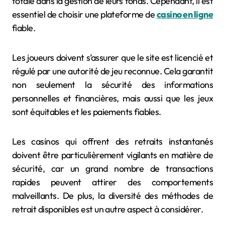
totale dans la gestion de leurs fonds. Cependant, il est
essentiel de choisir une plateforme de
casino en ligne
fiable.
Les joueurs doivent s’assurer que le site est licencié et
régulé par une autorité de jeu reconnue. Cela garantit
non seulement la sécurité des informations
personnelles et financières, mais aussi que les jeux
sont équitables et les paiements fiables.
Les casinos qui offrent des retraits instantanés
doivent être particulièrement vigilants en matière de
sécurité, car un grand nombre de transactions
rapides peuvent attirer des comportements
malveillants. De plus, la diversité des méthodes de
retrait disponibles est un autre aspect à considérer.