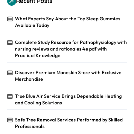
Recent Posts
f
o
r
What Experts Say About the Top Sleep Gummies
:
Available Today
Complete Study Resource for Pathophysiology with
nursing reviews and rationales 4e pdf with
Practical Knowledge
Discover Premium Maneskin Store with Exclusive
Merchandise
True Blue Air Service Brings Dependable Heating
and Cooling Solutions
Safe Tree Removal Services Performed by Skilled
Professionals