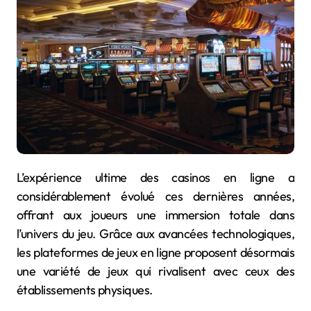
L’expérience ultime des casinos en ligne a
considérablement évolué ces dernières années,
offrant aux joueurs une immersion totale dans
l’univers du jeu. Grâce aux avancées technologiques,
les plateformes de jeux en ligne proposent désormais
une variété de jeux qui rivalisent avec ceux des
établissements physiques.