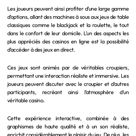
Les joueurs peuvent ainsi profiter d’une large gamme
d’options, allant des machines à sous aux jeux de table
classiques comme le blackjack et la roulette, le tout
dans le confort de leur domicile. L’un des aspects les
plus appréciés des casinos en ligne est la possibilité
d’accéder à des jeux en direct.
Ces jeux sont animés par de véritables croupiers,
permettant une interaction réaliste et immersive. Les
joueurs peuvent discuter avec le croupier et d’autres
participants, recréant ainsi l’atmosphère d’un
véritable casino.
Cette expérience interactive, combinée à des
graphismes de haute qualité et à un son réaliste,
enrichit considérablement le plaisir du jeu. De plus, les