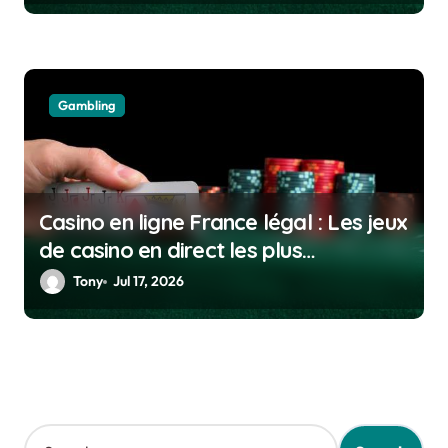
Gambling
Casino en ligne France légal : Les jeux
de casino en direct les plus
populaires
Tony
Jul 17, 2026
S