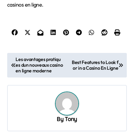
casinos en ligne.
P
Les avantages pratiqu
Best Features to Look f
es dun nouveaux casino
o
or in a Casino En Ligne
en ligne moderne
s
t
n
a
v
By
Tony
i