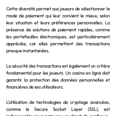
Cette diversité permet aux joueurs de sélectionner le
mode de paiement qui leur convient le mieux, selon
leur situation et leurs préférences personnelles. La
présence de solutions de paiement rapides, comme
les portefeuilles électroniques, est particulièrement
appréciée, car elles permettent des transactions
presque instantanées.
La sécurité des transactions est également un critère
fondamental pour les joueurs. Un casino en ligne doit
garantir la protection des données personnelles et
financières de ses utilisateurs.
L’utilisation de technologies de cryptage avancées,
comme le Secure Socket Layer (SSL), est