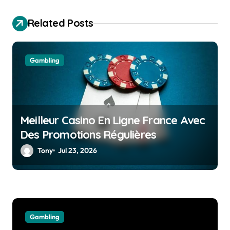
g
a
Related Posts
t
i
Gambling
o
n
Meilleur Casino En Ligne France Avec
Des Promotions Régulières
Tony
Jul 23, 2026
Gambling