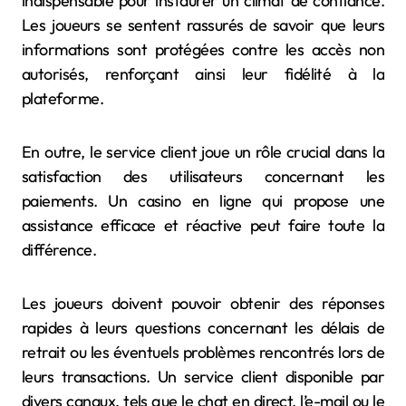
indispensable pour instaurer un climat de confiance.
Les joueurs se sentent rassurés de savoir que leurs
informations sont protégées contre les accès non
autorisés, renforçant ainsi leur fidélité à la
plateforme.
En outre, le service client joue un rôle crucial dans la
satisfaction des utilisateurs concernant les
paiements. Un casino en ligne qui propose une
assistance efficace et réactive peut faire toute la
différence.
Les joueurs doivent pouvoir obtenir des réponses
rapides à leurs questions concernant les délais de
retrait ou les éventuels problèmes rencontrés lors de
leurs transactions. Un service client disponible par
divers canaux, tels que le chat en direct, l’e-mail ou le