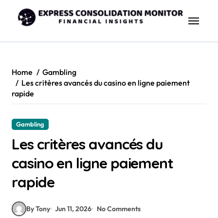
Skip
to
content
Home
Gambling
Les critères avancés du casino en ligne paiement
rapide
Gambling
Les critères avancés du
casino en ligne paiement
rapide
By Tony
Jun 11, 2026
No Comments