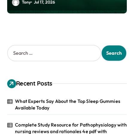
populaires
Tony
Jul 17, 2026
S
e
a
r
c
h
Recent Posts
f
o
r
What Experts Say About the Top Sleep Gummies
:
Available Today
Complete Study Resource for Pathophysiology with
nursing reviews and rationales 4e pdf with