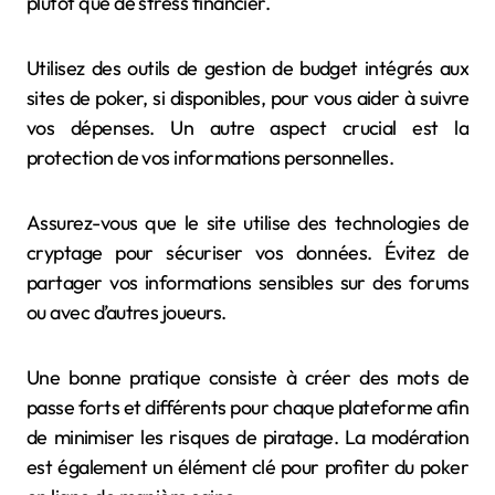
plutôt que de stress financier.
Utilisez des outils de gestion de budget intégrés aux
sites de poker, si disponibles, pour vous aider à suivre
vos dépenses. Un autre aspect crucial est la
protection de vos informations personnelles.
Assurez-vous que le site utilise des technologies de
cryptage pour sécuriser vos données. Évitez de
partager vos informations sensibles sur des forums
ou avec d’autres joueurs.
Une bonne pratique consiste à créer des mots de
passe forts et différents pour chaque plateforme afin
de minimiser les risques de piratage. La modération
est également un élément clé pour profiter du poker