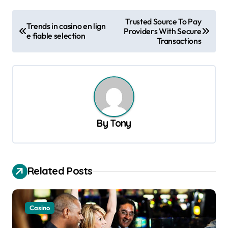
P
Trusted Source To Pay
Trends in casino en lign
Providers With Secure
o
e fiable selection
Transactions
s
t
n
a
v
By
Tony
i
g
a
Related Posts
t
i
Casino
o