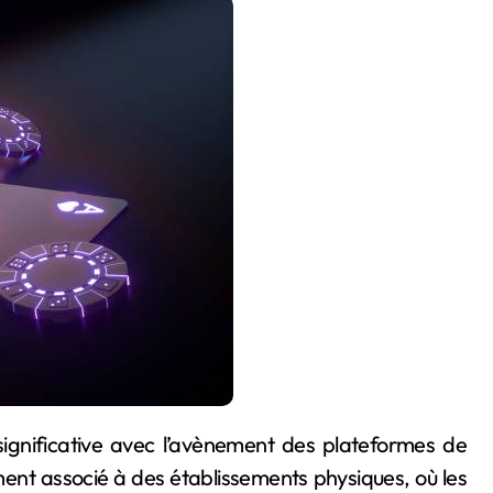
lement associé à des établissements physiques, où les