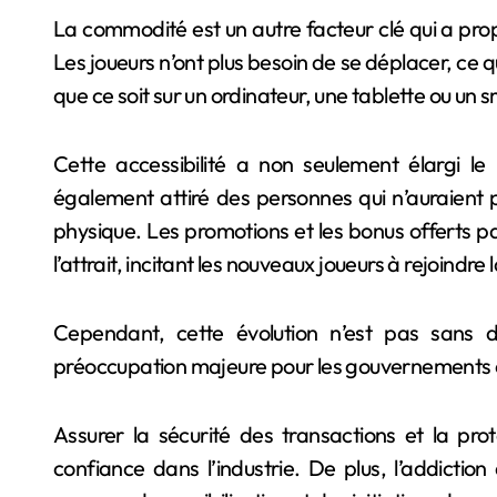
La commodité est un autre facteur clé qui a propu
Les joueurs n’ont plus besoin de se déplacer, ce q
que ce soit sur un ordinateur, une tablette ou un
Cette accessibilité a non seulement élargi l
également attiré des personnes qui n’auraient 
physique. Les promotions et les bonus offerts p
l’attrait, incitant les nouveaux joueurs à rejoind
Cependant, cette évolution n’est pas sans d
préoccupation majeure pour les gouvernements e
Assurer la sécurité des transactions et la prot
confiance dans l’industrie. De plus, l’addictio