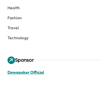
Health
Fashion
Travel
Technology
Sponsor
Dewapoker Official