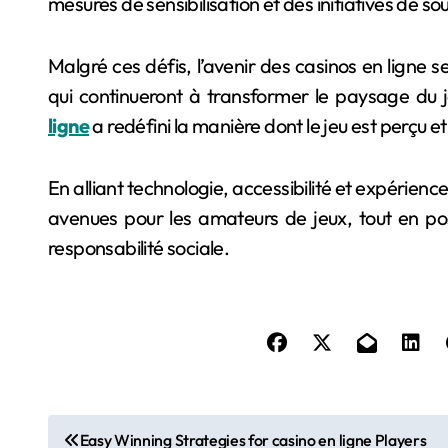
mesures de sensibilisation et des initiatives de so
Malgré ces défis, l’avenir des casinos en ligne
qui continueront à transformer le paysage du j
ligne
a redéfini la manière dont le jeu est perçu et
En alliant technologie, accessibilité et expérien
avenues pour les amateurs de jeux, tout en posa
responsabilité sociale.
P
Easy Winning Strategies for casino en ligne Players