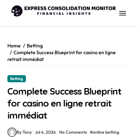
Skip
to
content
Home
Betting
Complete Success Blueprint for casino en ligne
retrait immédiat
Betting
Complete Success Blueprint
for casino en ligne retrait
immédiat
By Tony
Jul 4, 2026
No Comments
#
online betting