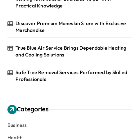
Practical Knowledge
Discover Premium Maneskin Store with Exclusive
Merchandise
True Blue Air Service Brings Dependable Heating
and Cooling Solutions
Safe Tree Removal Services Performed by Skilled
Professionals
Categories
Business
Health