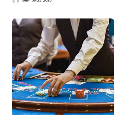
Tony
Jul 25, 2026