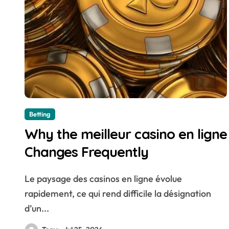
Betting
Why the meilleur casino en ligne
Changes Frequently
Le paysage des casinos en ligne évolue
rapidement, ce qui rend difficile la désignation
d’un...