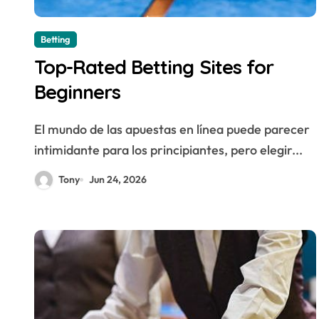
Betting
Top-Rated Betting Sites for
Beginners
El mundo de las apuestas en línea puede parecer
intimidante para los principiantes, pero elegir...
Tony
Jun 24, 2026