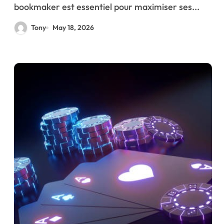
bookmaker est essentiel pour maximiser ses...
Tony
May 18, 2026