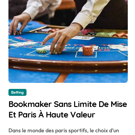
Betting
Bookmaker Sans Limite De Mise
Et Paris À Haute Valeur
Dans le monde des paris sportifs, le choix d’un