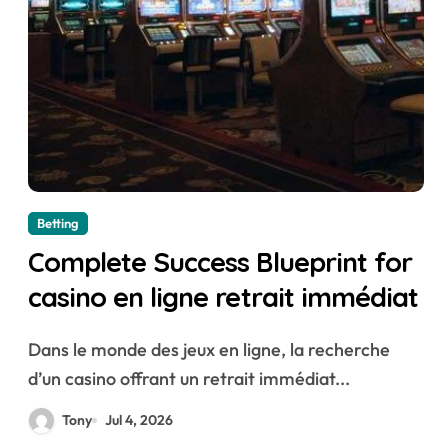
Betting
Complete Success Blueprint for
casino en ligne retrait immédiat
Dans le monde des jeux en ligne, la recherche
d’un casino offrant un retrait immédiat...
Tony
Jul 4, 2026