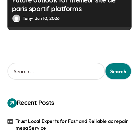
Future outlook for meilleur site de
paris sportif platforms
Tony
Jun 10, 2026
S
e
a
r
c
h
Recent Posts
f
o
r
Trust Local Experts for Fast and Reliable ac repair
:
mesa Service