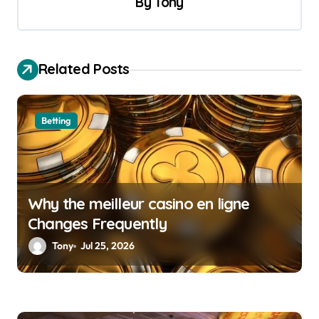
By
Tony
i
g
a
Related Posts
t
i
Betting
o
n
Why the meilleur casino en ligne
Changes Frequently
Tony
Jul 25, 2026