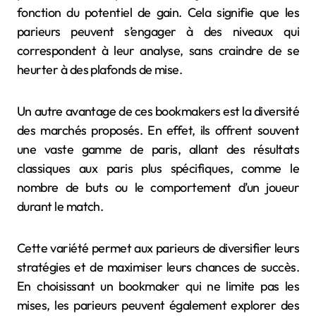
fonction du potentiel de gain. Cela signifie que les
parieurs peuvent s’engager à des niveaux qui
correspondent à leur analyse, sans craindre de se
heurter à des plafonds de mise.
Un autre avantage de ces bookmakers est la diversité
des marchés proposés. En effet, ils offrent souvent
une vaste gamme de paris, allant des résultats
classiques aux paris plus spécifiques, comme le
nombre de buts ou le comportement d’un joueur
durant le match.
Cette variété permet aux parieurs de diversifier leurs
stratégies et de maximiser leurs chances de succès.
En choisissant un bookmaker qui ne limite pas les
mises, les parieurs peuvent également explorer des