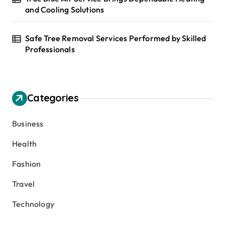
and Cooling Solutions
Safe Tree Removal Services Performed by Skilled
Professionals
Categories
Business
Health
Fashion
Travel
Technology