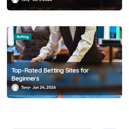
Betting
Top-Rated Betting Sites for
Beginners
Tony
Jun 24, 2026