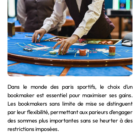
Dans le monde des paris sportifs, le choix d’un
bookmaker est essentiel pour maximiser ses gains.
Les bookmakers sans limite de mise se distinguent
par leur flexibilité, permettant aux parieurs d’engager
des sommes plus importantes sans se heurter à des
restrictions imposées.