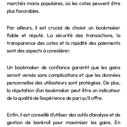
marchés moins populaires, où les cotes peuvent être
plus favorables.
Par ailleurs, il est crucial de choisir un bookmaker
fiable et réputé. La sécurité des transactions, la
transparence des cotes et la rapidité des paiements
sont des aspects à considérer.
Un bookmaker de confiance garantit que les gains
seront versés sans complications et que les données
personnelles des utilisateurs sont protégées. De plus,
la réputation d’un bookmaker peut être un indicateur
de la qualité de l’expérience de pari qu’il offre.
Enfin, il est conseillé d’utiliser des outils d’analyse et de
gestion de bankroll pour maximiser les gains. En